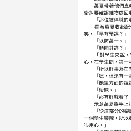
萬夏帶著他們直奔
衛糾要確認雜物處回
「那位被停職的老
看著萬夏收起配備
笑，「早有預謀？」
「以防萬一。」
「願聞其詳？」
「對學生來說，衛
心，在學生間，第一
「所以好事落在有
「嗯，但還有一事
「她單方面的說詞
「曖昧。」
「那有好戲看了，
示意萬夏將手上找
「從這部分的樂譜
一個學生樂隊，所以
很用心。」