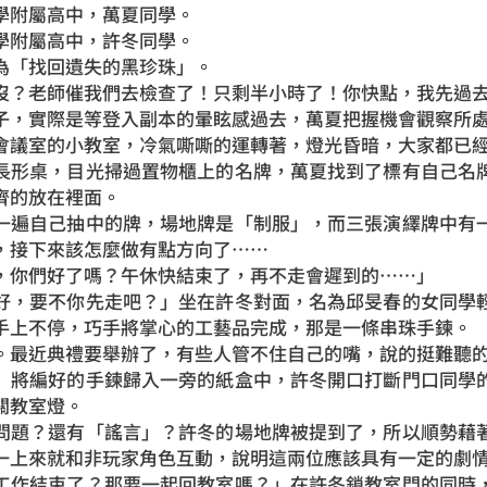
附屬高中，萬夏同學。
附屬高中，許冬同學。
「找回遺失的黑珍珠」。
？老師催我們去檢查了！只剩半小時了！你快點，我先過
，實際是等登入副本的暈眩感過去，萬夏把握機會觀察所處
室的小教室，冷氣嘶嘶的運轉著，燈光昏暗，大家都已經
形桌，目光掃過置物櫃上的名牌，萬夏找到了標有自己名牌
齊的放在裡面。
遍自己抽中的牌，場地牌是「制服」，而三張演繹牌中有一
，接下來該怎麼做有點方向了……
你們好了嗎？午休快結束了，再不走會遲到的……」
，要不你先走吧？」坐在許冬對面，名為邱旻春的女同學輕
手上不停，巧手將掌心的工藝品完成，那是一條串珠手鍊。
最近典禮要舉辦了，有些人管不住自己的嘴，說的挺難聽
將編好的手鍊歸入一旁的紙盒中，許冬開口打斷門口同學的
關教室燈。
題？還有「謠言」？許冬的場地牌被提到了，所以順勢藉著
一上來就和非玩家角色互動，說明這兩位應該具有一定的劇
作結束了？那要一起回教室嗎？」在許冬鎖教室門的同時，