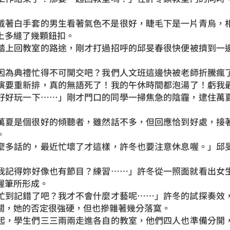
著白手套的男生看著氣色不是很好，睫毛下是一片青烏，相
上多縫了幾顆鈕扣。
上回教室的路途，剛才打過招呼的邱旻春很快便被擠到一邊
為典禮忙得不可開交吧？我們人文班這邊快被老師折騰瘋了
演要重新排，真的無語死了！我的午休時間都泡湯了！虧我
好好玩一下……」剛才門口的同學一掃焦急的陰霾，逮住萬
夏是個很好的傾聽者，雖然話不多，但回應恰到好處，接著
。
多話的，最近忙壞了才這樣，許冬也要注意休息喔。」邱旻
記得妳好像也有節目？練習……」許冬從一照面就看出女生
握筆所形成。
到記錯了吧？我才不會什麼才藝呢……」許冬的試探奏效，
關，她的否定很強硬，但也摻雜著幾分落寞。
，學生們三三兩兩走進各自的教室，他們四人也準備分開，