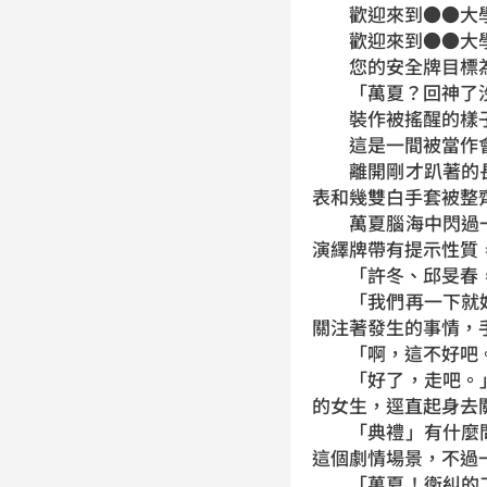
歡迎來到●●大學
歡迎來到●●大學
您的安全牌目標為
「萬夏？回神了沒
裝作被搖醒的樣子
這是一間被當作會議
離開剛才趴著的長
表和幾雙白手套被整
萬夏腦海中閃過一
演繹牌帶有提示性質
「許冬、邱旻春，
「我們再一下就好
關注著發生的事情，
「啊，這不好吧。
「好了，走吧。」
的女生，逕直起身去
「典禮」有什麼問
這個劇情場景，不過
「萬夏！衛糾的工