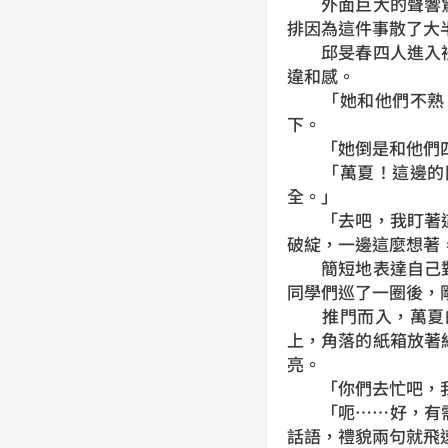
外面巨大的聲響驚
排因為這件事散了大
邱旻春四人進入禮
違和感。
「她和他們不熟。
下。
「她倒是和他們四
「萬夏！這邊的同
全。」
「去吧，我盯著這
破綻，一邊這麼想著
簡短地表達自己對
同學們巡了一圈後，
推門而入，萬夏的
上，角落的紙箱放著
亮。
「你們去忙吧，我
「呃……好，有需
話語，禮貌兩句就飛