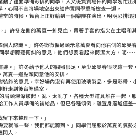
動了裡面準備彩排的同學，人文班負責場佈的同學匆忙出來
半，心照不宣將場地空出來給佈置同學重新檢查一遍。
堂的時候，舞台上正好輪到一個樂隊在演出，明明彩排還挺
」許冬左側的萬夏一針見血，帶著手套的指尖在主唱和其
個人認識。」許冬微微偏過頭示意萬夏看向他右側的邱旻
學想聽聽衛糾的意見，他們想要看起來簡潔大方，呃……
邊。」許冬給予他人的關照很足，至少邱旻春很吃這一套，
，萬夏一邊點頭同意他的安排。
裝飾的意見，幸好場內沒有再使用玻璃製品，多是彩帶、小
剛好走到後台準備室。
眉頭深深皺起，亂、太亂了，各種大型道具堆在一起，服
給工作人員準備的補給品，但已各種傾倒，離置身廢墟僅差
留下來整理一下。」
要就喊一聲，我們都能聽到。」同學們屈服於萬夏的氣勢之
速閃人。