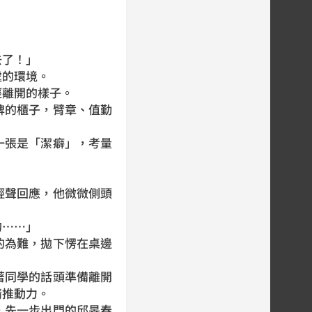
去了！」
的環境。
離開的樣子。
的櫃子，臂章、值勤
張是「潔癖」，考量
聲回應，他微微側頭
的……」
為難，拋下愣在桌邊
同學的話頭準備離開
情推動力。
先一步出門的邱旻春