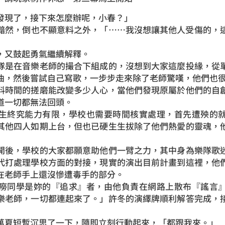
現了，接下來怎麼辦呢，小春？」
然，倒也不顯意料之外，「……我沒想讓其他人受傷的，這
又鼓起勇氣繼續解釋。
是在音樂老師的撮合下組成的，沒想到大家這麼投緣，從單
曲，然後嘗試自己寫歌，一步步走來除了老師驚嘆，他們也
時間的搓磨能改變多少人心，當他們發現原屬於他們的自創
道一切都無法回頭。
終究能力有限，學校也需要時間核實處理，首先遭殃的就
其他四人如期上台，但也已硬生生拔除了他們熱愛的靈魂，
後，學校的大家都願意助他們一臂之力，其中身為樂隊歌迷
代打處理學校方面的對接，現實的演出目前計畫到這裡，他
在老師手上還沒慘遭毒手的部分。
同學是妳的『追求』者，由他負責在網路上散布『謠言』
樂老師，一切都連起來了。」許冬的演繹牌順利解答完成，
夏短暫沉思了一下，隨即立刻行動起來，「都跟我來。」