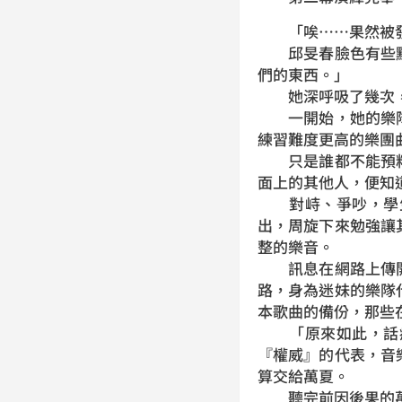
「唉……果然被發
邱旻春臉色有些黯
們的東西。」
她深呼吸了幾次，
一開始，她的樂隊
練習難度更高的樂團
只是誰都不能預料
面上的其他人，便知
對峙、爭吵，學生
出，周旋下來勉強讓
整的樂音。
訊息在網路上傳開
路，身為迷妹的樂隊
本歌曲的備份，那些
「原來如此，話癆
『權威』的代表，音
算交給萬夏。
聽完前因後果的萬