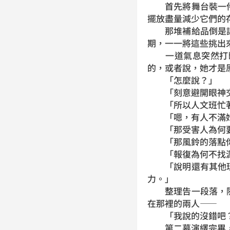
首先將舞台裝一件
擺放盡量減少它們的
那堆補給品倒是讓
期，一一將這些挑出
一道氣息突然打斷
的，或者說，她才是
「怎麼說？」
「刻意避開眼神交
「所以人文班忙著
「嗯，有人不滿她
「那受害人為何要
「那風鈴的落點你
「報復為何不找源
「說明還有其他理
力。」
整理告一段落，隨
在那裡的兩人——
「我說的沒錯吧？
第二幕演繹完畢，