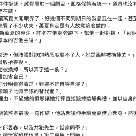
件掛起，感覺屬於一個劇目，風格保持著統一，道具也沒有
存在感。
萬夏大開眼界了，好幾個不同到期日的製品混在一起，甚至
來費了不少功夫，萬夏肯定是有人故意這麼做的。
萬夏的專注，許冬在他身旁蹲下，幫他一起挑揀，「那個
原本的吉他主唱。」
流，但肢體對歌的熟悉度騙不了人。她是臨時被換掉的。
收拾善後。」
被換掉，所以弄了這一齣？」
加害自己？」
分明看得清楚，難道不是自導自演？」
頭？比如樂隊的替代者？」
由，不過她的憤怒讓她打算直接毀掉這場典禮，並以自身的
著許冬最後一句作結，他站起後伸手讓萬夏借力起身，然後
邱旻春，以及共犯先生，話癆同學？」
請玩家稍作休息，第三幕馬上開始。