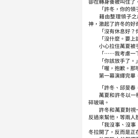
卻在轉身後被叫住了
「許冬，你的領子，
藉由整理領子之故
神，激起了許冬的好
「沒有休息好？你
「沒什麼。要上課
小心拉住萬夏被手套
「……我考慮一下
「你該放手了。
「喔，抱歉。那明
第一幕演繹完畢，
「許冬、邱旻春，
萬夏和許冬以一種
碎玻璃。
許冬和萬夏對視一
反過來幫他，等兩人
「我沒事、沒事，
冬拉開了，反而是正