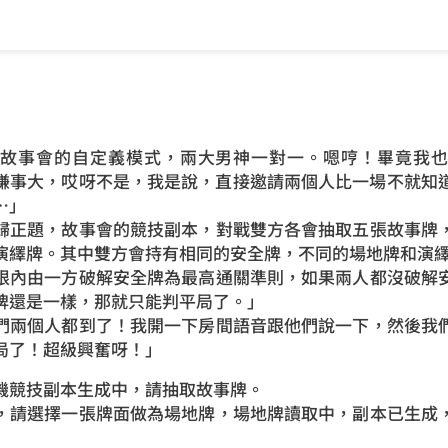
事會的自定義模式，兩大男神一對一。嗯哼！畢竟我也
嫌事大，哎呀不是，我是說，直接邀請兩個人比一場不就知
…」
正題，故事會的競技副本，對戰雙方各會抽取五張故事牌，
演繹牌。其中雙方會持有相同的安全牌，不同的場地牌和演
內由一方破解安全牌為最高通關準則，如果兩人都沒破解安
牌還是一樣，那就只能判平局了。」
兩個人都到了！我開一下房間語音跟他們說一下，然後我們
局了！超級興奮呀！」
競技副本生成中，請抽取故事牌。
請選擇一張牌面做為場地牌，場地牌讀取中，副本已生成，