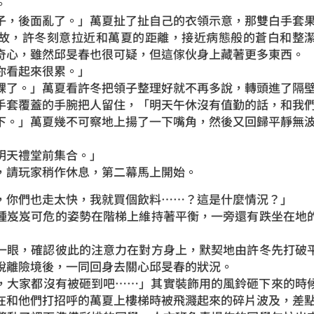
。
後面亂了。」萬夏扯了扯自己的衣領示意，那雙白手套果
，許冬刻意拉近和萬夏的距離，接近病態般的蒼白和整潔
奇心，雖然邱旻春也很可疑，但這傢伙身上藏著更多東西。
看起來很累。」
了。」萬夏看許冬把領子整理好就不再多說，轉頭進了隔
覆蓋的手腕把人留住，「明天午休沒有值勤的話，和我們
。」萬夏幾不可察地上揚了一下嘴角，然後又回歸平靜無
」
天禮堂前集合。」
請玩家稍作休息，第二幕馬上開始。
你們也走太快，我就買個飲料……？這是什麼情況？」
岌岌可危的姿勢在階梯上維持著平衡，一旁還有跌坐在地的
眼，確認彼此的注意力在對方身上，默契地由許冬先打破平
脫離險境後，一同回身去關心邱旻春的狀況。
大家都沒有被砸到吧……」其實裝飾用的風鈴砸下來的時候
在和他們打招呼的萬夏上樓梯時被飛濺起來的碎片波及，差