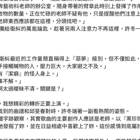
藝術科老師的辦公室，隨身帶著的臂章此時别上發揮了作用
收物的數量，正在忙碌的老師不疑有他，只是提醒他們注意
師東西應該都在這裡，分頭找吧。」
給衛糾的萬能鑰匙，趁著另兩人注意力不再這裡，許冬一
糾最近的工作量簡直稱得上『惡夢』級別，但不僅如此，
手接觸贓物的人，壓力巨大，大家避之不及。」
『潔癖』的怪人身上。」
不解。」
太過曖昧不清。關鍵是？」
我想精彩的轉折正要上演。」
到的曲譜和邱旻春對峙，許冬端著一副看熱鬧的姿態。
字跡觀察，其實歌曲的主要創作人應該是老師。以『黑珍珠
她發掘了妳，並在日益相處中喜歡上了妳，這份感情到底屬