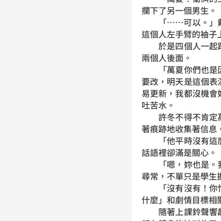
攔下了另一個男生。
「……可以。」戴
這個人左手臂的袖子
於是四個人一起踏
兩個人後面。
「萬夏你們也是因
要改，明天是這個表
易更新，我都沒機會
吐苦水。
許冬不得不肯定萬
著痕跡地收集著信息
「他平時沒有這麼
話語裡卻滿是關心。
「嗯，妳也是。我
尋常，不單只是學生
「沒有沒有！你忙
什麼」和劇情目標相
隨著上課鈴聲響起