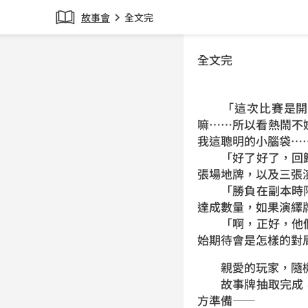
故事會
全文完
chevron_right
全文完
「這次比賽是開故
嘛……所以看熱鬧不
我這聰明的小腦袋…
「好了好了，回歸
張場地牌，以及三張
「勝負在副本時限
達成數量，如果演繹
「啊，正好，他們
始期待會是怎樣的對
親愛的玩家，隨機
故事牌抽取完成，
方準備——