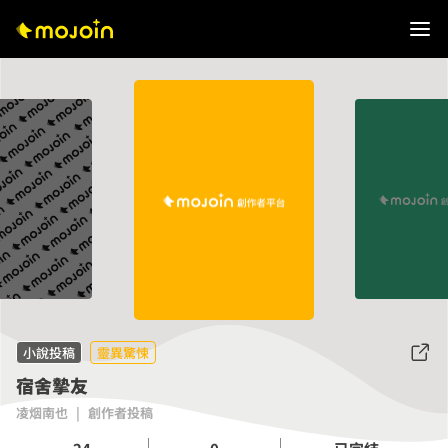
小說投稿
靈異驚悚
宿舍摯友
凌烟南也
|
創作者投稿