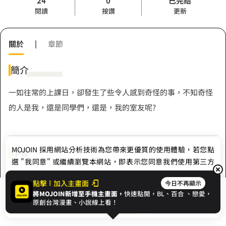
24
0
已完結
閱讀
按讚
更新
關於
|
章節
簡介
一如往常的上課日，卻發生了些令人感到奇怪的事，不知奇怪
的人是我，還是同學們，還是，我的室友呢?
MOJOIN
採用網站分析技術為您帶來更優質的使用體驗，若您點
作者
選 "我同意" 或繼續瀏覽本網站，即表示您同意我們使用第三方
Cookie，欲瞭解更多資訊請見
隱私權政策
。
凌烟南也
點擊
加入主畫面
今日不再顯示
將MOJOIN新增至手機主畫面，
快速點開，BL、
百合
、戀愛，
我同意
開始閱讀
收藏
原創台灣漫畫、小說線上看！
Hashtag