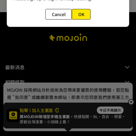
Cancel
OK
最新消息
相關條款
MOJOIN
採用網站分析技術為您帶來更優質的使用體驗，若您點
聯絡我們
選 "我同意" 或繼續瀏覽本網站，即表示您同意我們使用第三方
Cookie，欲瞭解更多資訊請見
隱私權政策
。
點擊
加入主畫面
今日不再顯示
將MOJOIN新增至手機主畫面，
快速點開，BL、
百合
、戀愛，
我同意
原創台灣漫畫、小說線上看！
© 2024 gamania Digital Entertainment Co., Ltd.