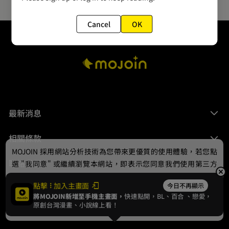
Cancel
OK
最新消息
相關條款
MOJOIN
採用網站分析技術為您帶來更優質的使用體驗，若您點
聯絡我們
選 "我同意" 或繼續瀏覽本網站，即表示您同意我們使用第三方
Cookie，欲瞭解更多資訊請見
隱私權政策
。
點擊
加入主畫面
今日不再顯示
將MOJOIN新增至手機主畫面，
快速點開，BL、
百合
、戀愛，
我同意
原創台灣漫畫、小說線上看！
© 2024 gamania Digital Entertainment Co., Ltd.