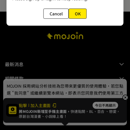
Cancel
OK
最新消息
相關條款
MOJOIN
採用網站分析技術為您帶來更優質的使用體驗，若您點
聯絡我們
選 "我同意" 或繼續瀏覽本網站，即表示您同意我們使用第三方
Cookie，欲瞭解更多資訊請見
隱私權政策
。
點擊
加入主畫面
今日不再顯示
將MOJOIN新增至手機主畫面，
快速點開，BL、
百合
、戀愛，
我同意
原創台灣漫畫、小說線上看！
© 2024 gamania Digital Entertainment Co., Ltd.