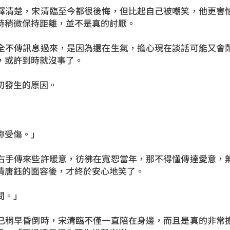
釋清楚，宋清臨至今都很後悔，但比起自己被嘲笑，他更害
時稍微保持距離，並不是真的討厭。
全不傳訊息過來，是因為還在生氣，擔心現在談話可能又會
，或許到時就沒事了。
切發生的原因。
妳受傷。」
右手傳來些許暖意，彷彿在寬恕當年，那不得懂傳達愛意，
清唐鈺的面容後，才終於安心地笑了。
問。」
己稍早昏倒時，宋清臨不僅一直陪在身邊，而且是真的非常