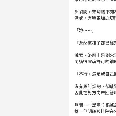
那瞬間，宋清臨不知
深處，有種更加迫切
「妳……」
『既然這孩子都已經
說著，洛莉卡飛到宋
同獲得靈魂許可的鑰
「不行，這是我自己
沒有簽訂契約，卻能
因此在對方尚未回答
無關……是嗎？根據
線，但明確被排除在