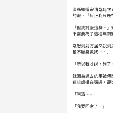
唐鈺知道宋清臨每次
的畫，「反正我只是
「但我討厭這樣。」
不需要為了這種無關
沒想到對方居然說到
奮不顧身救我……」
「所以我才說，夠了
就因為過去的事被傳
這些話掛在嘴邊，卻
「阿清……」
「我要回家了。」