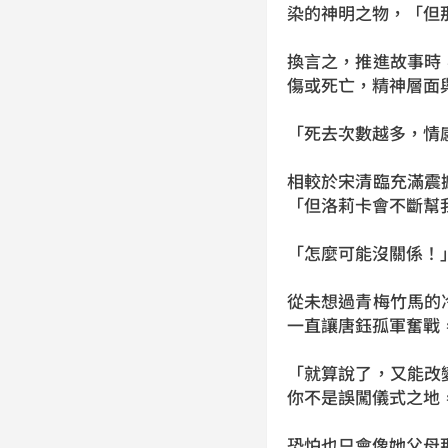
染的神明之物，「但
換言之，推進故事時
傷或死亡，精神層面
「死去次數越多，情
相較於宋清臨充滿震
「但洛莉卡會不斷幫
「怎麼可能沒關係！
從未想過青梅竹馬的
一直讓唐鈺孤軍奮戰
「就算說了，又能改
你不是誤闖儀式之地
恐怕也只會像她父母