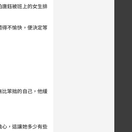
怕唐鈺被班上的女生排
鬧得不愉快，便決定等
無比笨拙的自己，他緩
擔心，這讓她多少有些