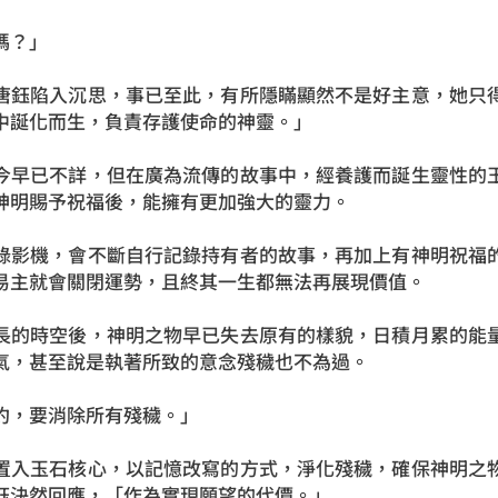
嗎？」
唐鈺陷入沉思，事已至此，有所隱瞞顯然不是好主意，她只
中誕化而生，負責存護使命的神靈。」
今早已不詳，但在廣為流傳的故事中，經養護而誕生靈性的
神明賜予祝福後，能擁有更加強大的靈力。
錄影機，會不斷自行記錄持有者的故事，再加上有神明祝福
易主就會關閉運勢，且終其一生都無法再展現價值。
長的時空後，神明之物早已失去原有的樣貌，日積月累的能
氣，甚至說是執著所致的意念殘穢也不為過。
約，要消除所有殘穢。」
置入玉石核心，以記憶改寫的方式，淨化殘穢，確保神明之
鈺決然回應，「作為實現願望的代價。」