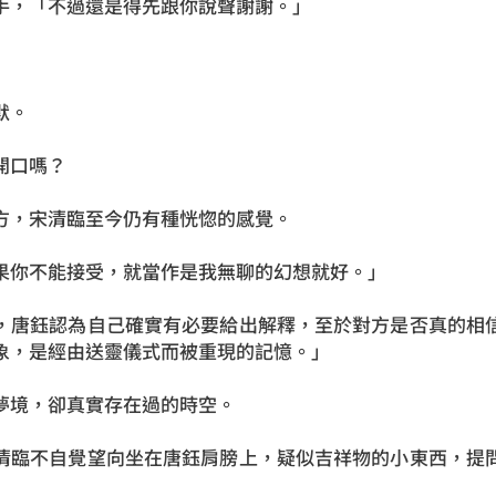
手，「不過還是得先跟你說聲謝謝。」
默。
開口嗎？
方，宋清臨至今仍有種恍惚的感覺。
果你不能接受，就當作是我無聊的幻想就好。」
，唐鈺認為自己確實有必要給出解釋，至於對方是否真的相
象，是經由送靈儀式而被重現的記憶。」
夢境，卻真實存在過的時空。
清臨不自覺望向坐在唐鈺肩膀上，疑似吉祥物的小東西，提