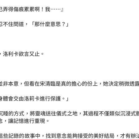
己弄得傷痕累累啊！我……』
忍不住問道，「那什麼意思？」
，洛利卡欲言又止。
並非本意，但看在宋清臨是真的擔心的份上，她決定稍微透
身體會交由洛莉卡進行保護。」
沉睡的方式，將靈魂送往儀式之地，其過程不僅類似沉浸式
念，讓記憶進行重現。
這些記錄的故事中，找到意念能夠接受的美好結局，才有辦