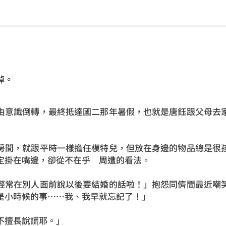
掉。
由意識倒轉，最終抵達國二那年暑假，也就是唐鈺跟父母去
房間，就跟平時一樣擔任模特兒，但放在身邊的物品總是很
定掛在嘴邊，卻從不在乎 周遭的看法。
經常在別人面前說以後要結婚的話啦！」抱怨同儕間最近嘲
是小時候的事……我、我早就忘記了！」
不擅長說謊耶。」