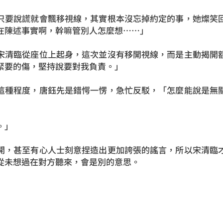
只要說謊就會飄移視線，其實根本沒忘掉約定的事，她燦笑
在陳述事實啊，幹嘛管別人怎麼想……」
宋清臨從座位上起身，這次並沒有移開視線，而是主動揭開
緊要的傷，堅持說要對我負責。」
這種程度，唐鈺先是錯愕一愣，急忙反駁，「怎麼能說是無
。」
開，甚至有心人士刻意捏造出更加誇張的謠言，所以宋清臨
從未想過在對方聽來，會是別的意思。