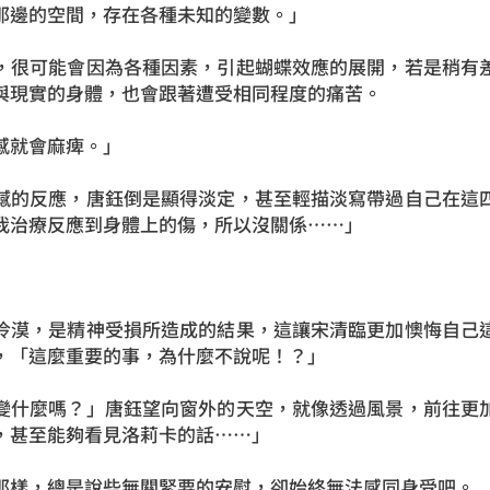
那邊的空間，存在各種未知的變數。」
，很可能會因為各種因素，引起蝴蝶效應的展開，若是稍有
與現實的身體，也會跟著遭受相同程度的痛苦。
感就會麻痺。」
撼的反應，唐鈺倒是顯得淡定，甚至輕描淡寫帶過自己在這
我治療反應到身體上的傷，所以沒關係……」
」
冷漠，是精神受損所造成的結果，這讓宋清臨更加懊悔自己
，「這麼重要的事，為什麼不說呢！？」
變什麼嗎？」唐鈺望向窗外的天空，就像透過風景，前往更
，甚至能夠看見洛莉卡的話……」
那樣，總是說些無關緊要的安慰，卻始終無法感同身受吧。