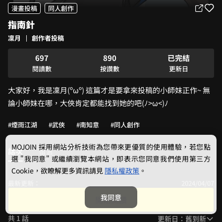
1
4
2
3
4
漫畫投稿
同人創作
2
5
3
4
5
指南針
3
6
4
5
6
4
7
5
6
7
凜月
創作者投稿
5
8
6
7
8
6
9
7
8
9
0
已完結
7
8
9
1
閱讀數
按讚數
更新日
8
9
2
大家好，我是凜月(ºωº) 這篇才是要拿來投稿的小師妹正作~ 無
9
3
4
論小師妹在哪，大俠肯定都能找到她的吧(ﾉ>ω<)ﾉ
5
6
#煙雨江湖
#武俠
#南知意
#同人創作
7
8
MOJOIN
採用網站分析技術為您帶來更優質的使用體驗，若您點
話次
留言
9
選 "我同意" 或繼續瀏覽本網站，即表示您同意我們使用第三方
Cookie，欲瞭解更多資訊請見
隱私權政策
。
最新更新：
2024/04/07
指南針
我同意
開始閱讀
共 1 話
更新日：舊到新