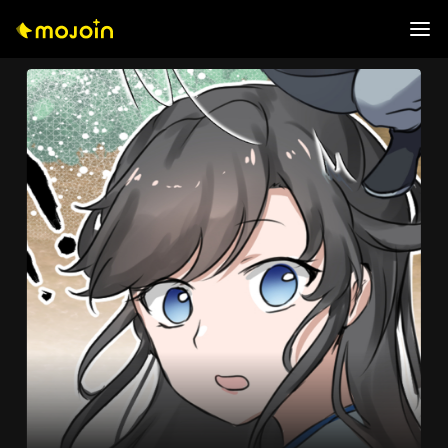
0
0
1
0
1
2
0
1
2
0
3
1
2
3