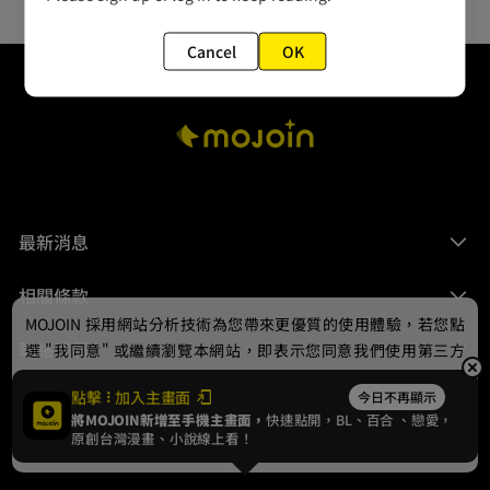
Cancel
OK
最新消息
相關條款
MOJOIN
採用網站分析技術為您帶來更優質的使用體驗，若您點
聯絡我們
選 "我同意" 或繼續瀏覽本網站，即表示您同意我們使用第三方
Cookie，欲瞭解更多資訊請見
隱私權政策
。
點擊
加入主畫面
今日不再顯示
將MOJOIN新增至手機主畫面，
快速點開，BL、
百合
、戀愛，
我同意
原創台灣漫畫、小說線上看！
© 2024 gamania Digital Entertainment Co., Ltd.