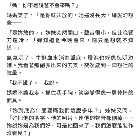
「媽，你不是說爸不會來嗎？」
媽媽笑了。「是你妹妹放的，她還沒長大，總愛幻想
些——」
「是妳放的。」妹妹突然開口，聲音很小，但比晚餐
刀還冷。「妳知道他今晚會來，妳只是想裝不知
道。」
氣氛沉了。牛排血水淌進盤底，燈泡也好像忽明忽
暗。我看著那副多出來的刀叉，突然感到一陣想吐的
眩暈。
「我不餓了。」我說。
媽媽不讓我走，抓住我手腕，笑容變得像一層乾掉的
面具。
「妳到底為什麼要瞞我們這麼多年？」妹妹又問，
「妳把他的名字、他的照片、連他的聲音都刪掉……
妳說妳是為我們好。可是他回來了，我們怎麼能裝作
沒看見？」