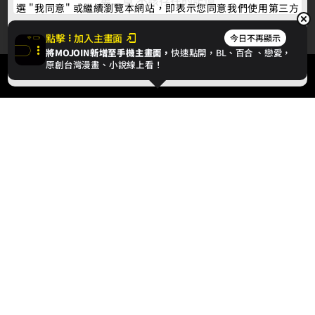
第二章 不該存在的記憶
選 "我同意" 或繼續瀏覽本網站，即表示您同意我們使用第三方
Cookie，欲瞭解更多資訊請見
隱私權政策
。
點擊
加入主畫面
今日不再顯示
將MOJOIN新增至手機主畫面，
快速點開，BL、
百合
、戀愛，
我同意
原創台灣漫畫、小說線上看！
最新消息
相關條款
聯絡我們
© 2024 gamania Digital Entertainment Co., Ltd.