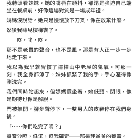
我轉頭看妹妹。她的嘴唇在顫抖，卻還是強迫自己端
坐在餐桌前，好像這場對質是一場成年禮。
媽媽沒說話。她只是慢慢放下刀叉，像在放棄什麼。
然後我聽見樓梯響了。
──咚，咚，咚。
那不是老鼠的聲音，也不是風。那是有人正一步一步
地走下來。
我以為我早就習慣了這棟山中老屋的鬼氣。可那一
刻，我全身都涼了。妹妹抓緊了我的手，手心溼得像
剛洗完。
我們同時站起來，但媽媽還坐著，她低頭、閉眼，像
是期待也像是解脫。
門被推開，腳步聲停下，一雙男人的皮鞋停在我們身
後。
「……你們吃完了嗎？」
聲音沙啞，低沉，但我確定──那是我爸爸的聲音。