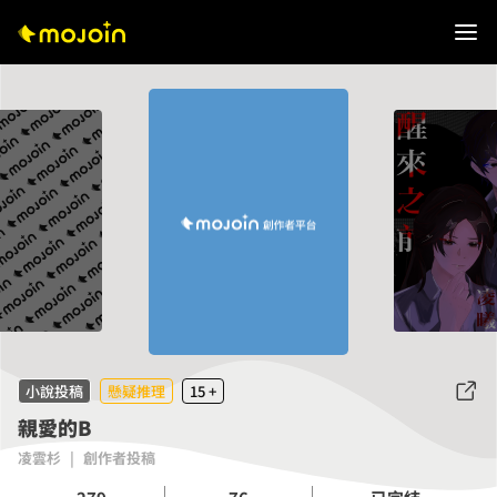
小說投稿
懸疑推理
15 +
親愛的B
凌雲杉
|
創作者投稿