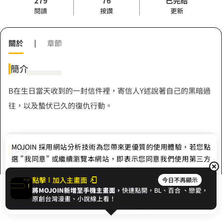
279
76
已完結
閱讀
按讚
更新
關於
|
章節
簡介
B在生日當天收到的一封信件裡，寄信人Y述說著自己的黑暗過
往，以及蟄伏已久的復仇行動。
MOJOIN
採用網站分析技術為您帶來更優質的使用體驗，若您點
作者
選 "我同意" 或繼續瀏覽本網站，即表示您同意我們使用第三方
Cookie，欲瞭解更多資訊請見
隱私權政策
。
凌雲杉
點擊
加入主畫面
今日不再顯示
將MOJOIN新增至手機主畫面，
快速點開，BL、
百合
、戀愛，
我同意
開始閱讀
收藏
原創台灣漫畫、小說線上看！
Hashtag