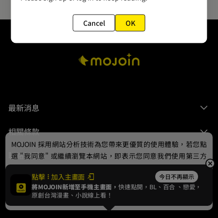
Cancel
OK
最新消息
相關條款
MOJOIN
採用網站分析技術為您帶來更優質的使用體驗，若您點
聯絡我們
選 "我同意" 或繼續瀏覽本網站，即表示您同意我們使用第三方
Cookie，欲瞭解更多資訊請見
隱私權政策
。
點擊
加入主畫面
今日不再顯示
將MOJOIN新增至手機主畫面，
快速點開，BL、
百合
、戀愛，
我同意
原創台灣漫畫、小說線上看！
© 2024 gamania Digital Entertainment Co., Ltd.