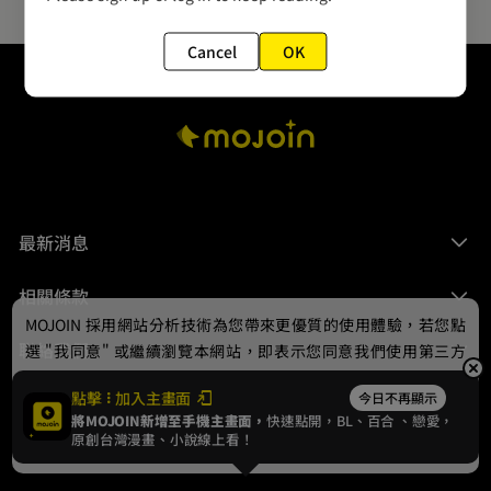
Cancel
OK
最新消息
相關條款
MOJOIN
採用網站分析技術為您帶來更優質的使用體驗，若您點
聯絡我們
選 "我同意" 或繼續瀏覽本網站，即表示您同意我們使用第三方
Cookie，欲瞭解更多資訊請見
隱私權政策
。
點擊
加入主畫面
今日不再顯示
將MOJOIN新增至手機主畫面，
快速點開，BL、
百合
、戀愛，
我同意
原創台灣漫畫、小說線上看！
© 2024 gamania Digital Entertainment Co., Ltd.