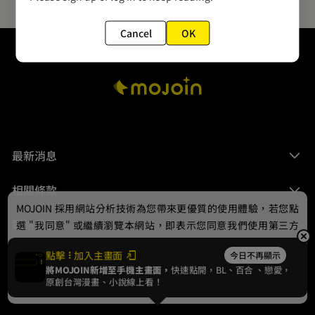
Cancel
OK
最新消息
相關條款
MOJOIN
採用網站分析技術為您帶來更優質的使用體驗，若您點
聯絡我們
選 "我同意" 或繼續瀏覽本網站，即表示您同意我們使用第三方
Cookie，欲瞭解更多資訊請見
隱私權政策
。
點擊
加入主畫面
今日不再顯示
將MOJOIN新增至手機主畫面，
快速點開，BL、
百合
、戀愛，
我同意
原創台灣漫畫、小說線上看！
© 2024 gamania Digital Entertainment Co., Ltd.