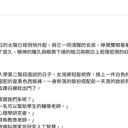
的太陽已經悄悄升起。與它一同清醒的女孩，睜開雙眼看著
了很久，精神的瞳孔與眼周下緣的暗沉與眼白上若隱若現的
學第二階段面試的日子，女孩將短髮梳齊，換上一件白色的
搭配的是黑色西裝褲。一身俐落的裝扮搭配前一天買的妝前
及踝白襪就出門了。
選我們系呢？」
名可以幫助學生的輔導老師。」
理學研究者。」
殊教育老師。」
據科學家並研究人工智慧。」