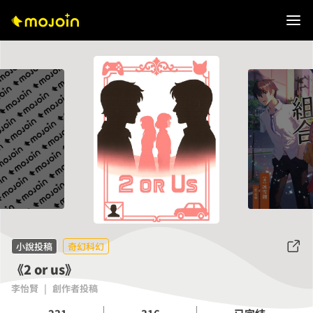
小說投稿
奇幻科幻
《2 or us》
李怡賢
|
創作者投稿