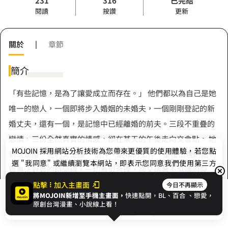
231
316
已完結
閱讀
按讚
更新
關於
|
章節
簡介
「有些記憶，是為了讓愛成立而存在。」 他們都以為自己是她
唯一的戀人，一個即將步入婚姻的未婚夫，一個剛剛登記的新
婚丈夫，還有一個，是記憶中已經離婚的前夫。三段不重疊的
戀情、三份全然真實的情感，卻在某天的午後走向交會點。 她
MOJOIN
採用網站分析技術為您帶來更優質的使用體驗，若您點
到底是誰？他們又是誰？ 信件、謎樣的工作、重複出現的語句
選 "我同意" 或繼續瀏覽本網站，即表示您同意我們使用第三方
與無法對齊的時間線，一切看似合理，卻又透著不協調的裂
Cookie，欲瞭解更多資訊請見
隱私權政策
。
縫。當真相逐漸浮現，他們不得不重新審視愛的本質、記憶的
點擊
加入主畫面
今日不再顯示
將MOJOIN新增至手機主畫面，
快速點開，BL、
百合
、戀愛，
展開全部
真偽，以及「我愛你」這句話背後的運作邏輯。 愛情與科技交
我同意
開始閱讀
收藏
原創台灣漫畫、小說線上看！
織的迷霧中，唯有一件事能確定：「這不只是一場關於出軌的