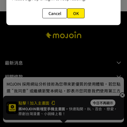
Cancel
OK
最新消息
相關條款
MOJOIN
採用網站分析技術為您帶來更優質的使用體驗，若您點
聯絡我們
選 "我同意" 或繼續瀏覽本網站，即表示您同意我們使用第三方
Cookie，欲瞭解更多資訊請見
隱私權政策
。
點擊
加入主畫面
今日不再顯示
將MOJOIN新增至手機主畫面，
快速點開，BL、
百合
、戀愛，
我同意
原創台灣漫畫、小說線上看！
© 2024 gamania Digital Entertainment Co., Ltd.