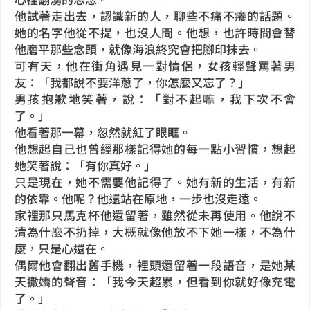
他試著走出去，認識新的人，聊些不痛不癢的話題。
她的名字他從不提，也沒人問。他想，也許時間會替
他磨平那些念頭，就像海浪終究會把腳印抹去。
可有天，他在街角遇見一對情侶，女孩輕聲罵著男
友：「我都說不要洋蔥了，你怎麼又忘了？」
男孩抱歉地笑著，說：「對不起嘛，我下次不會
了。」
他看著那一幕，忽然就紅了眼眶。
他想起自己也曾經那樣記得她的每一點小習慣，想起
她笑著說：「有你真好。」
只是現在，她不需要他記得了。她有新的生活，有新
的依靠。他呢？他還站在原地，一步也沒走遠。
家裡那只馬克杯他還留著，雖然從未再使用。他說不
清為什麼不扔掉，大概就像他放不下她一樣，不為什
麼，只是心還在。
偶爾他會翻出舊手機，裡頭還留著一段語音，是她某
天撒嬌的聲音：「我今天超累，但看到你就好像充電
了。」