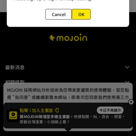
Cancel
OK
最新消息
相關條款
MOJOIN
採用網站分析技術為您帶來更優質的使用體驗，若您點
聯絡我們
選 "我同意" 或繼續瀏覽本網站，即表示您同意我們使用第三方
Cookie，欲瞭解更多資訊請見
隱私權政策
。
點擊
加入主畫面
今日不再顯示
將MOJOIN新增至手機主畫面，
快速點開，BL、
百合
、戀愛，
我同意
原創台灣漫畫、小說線上看！
© 2024 gamania Digital Entertainment Co., Ltd.