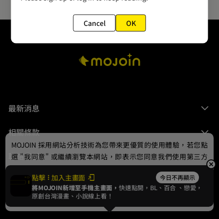
Cancel
OK
最新消息
相關條款
MOJOIN
採用網站分析技術為您帶來更優質的使用體驗，若您點
聯絡我們
選 "我同意" 或繼續瀏覽本網站，即表示您同意我們使用第三方
Cookie，欲瞭解更多資訊請見
隱私權政策
。
點擊
加入主畫面
今日不再顯示
將MOJOIN新增至手機主畫面，
快速點開，BL、
百合
、戀愛，
我同意
原創台灣漫畫、小說線上看！
© 2024 gamania Digital Entertainment Co., Ltd.