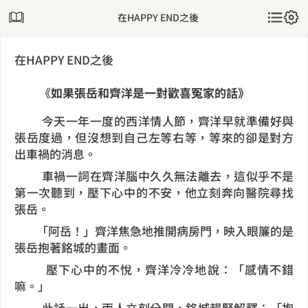
在HAPPY END之後
在HAPPY END之後
《
如果張岳和齊洋是一對歡喜冤家的話》
今天一年一度的西洋情人節，齊洋早就準備好與
張岳度過，但沒想到自己左等右等，等來的卻是對方
出車禍的消息。
車禍一詞在齊洋腦中久久無法離去，這似乎不是
第一次聽到，壓下心中的不安，他立刻奔向醫院尋找
張岳。
「阿岳！」齊洋焦急地推開病房門，映入眼簾的是
張岳抱著銘城的畫面。
壓下心中的不悅，齊洋冷冷地說：「感情不錯
嘛。」
此話一出，兩人立刻分開，銘城趕緊解釋：「抱