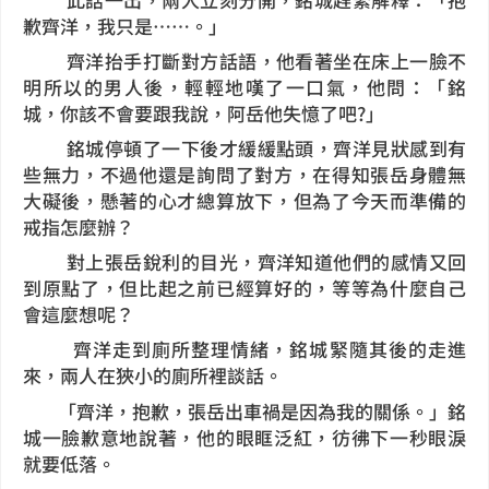
歉齊洋，我只是……。」
齊洋抬手打斷對方話語，他看著坐在床上一臉不
明所以的男人後，輕輕地嘆了一口氣，他問：「銘
城，你該不會要跟我說，阿岳他失憶了吧?」
銘城停頓了一下後才緩緩點頭，齊洋見狀感到有
些無力，不過他還是詢問了對方，在得知張岳身體無
大礙後，懸著的心才總算放下，但為了今天而準備的
戒指怎麼辦？
對上張岳銳利的目光，齊洋知道他們的感情又回
到原點了，但比起之前已經算好的，等等為什麼自己
會這麼想呢？
齊洋走到廁所整理情緒，銘城緊隨其後的走進
來，兩人在狹小的廁所裡談話。
「齊洋，抱歉，張岳出車禍是因為我的關係。」銘
城一臉歉意地說著，他的眼眶泛紅，彷彿下一秒眼淚
就要低落。