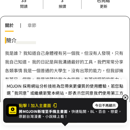
35
3
已完結
閱讀
按讚
更新
關於
|
章節
簡介
我是誰？ 我知道自己身體裡有另一個我，但沒有人發現，只有
我自己知道。 我的日記是與我溝通最好的工具，我們常常分享
各類事情 我是一個普通的大學生，沒有出眾的能力，但我卻擁
有著另一個我。 我是被藏於我之內的我，有著偵探般的能力，
MOJOIN
採用網站分析技術為您帶來更優質的使用體驗，若您點
常常推理出許多案件的真相。 我與我生活的小城市，偶然發生
選 "我同意" 或繼續瀏覽本網站，即表示您同意我們使用第三方
一場殺人案，無人能破解，最後，警察找到了我。 我會抓到他
Cookie，欲瞭解更多資訊請見
隱私權政策
。
的，這場命案的兇手，因為我有著那個我。 我會解開謎團的，
點擊
加入主畫面
今日不再顯示
將MOJOIN新增至手機主畫面，
快速點開，BL、
百合
、戀愛，
展開全部
這場命案的一切，因為我是我。
我同意
開始閱讀
收藏
原創台灣漫畫、小說線上看！