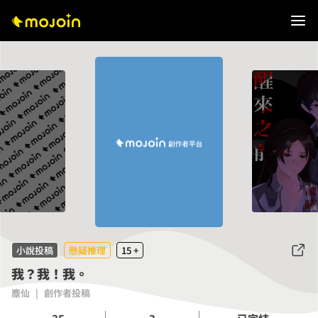
小說投稿
懸疑推理
15 +
我？我！我。
塵仙
|
創作者投稿