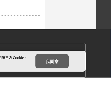
方 Cookie，
我同意
下一章
第四章：班級的分界線