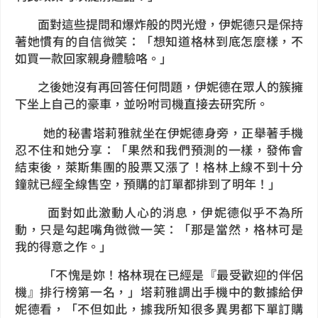
面對這些提問和爆炸般的閃光燈，伊妮德只是保持
著她慣有的自信微笑：「想知道格林到底怎麼樣，不
如買一款回家親身體驗咯。」
之後她沒有再回答任何問題，伊妮德在眾人的簇擁
下坐上自己的豪車，並吩咐司機直接去研究所。
她的秘書塔莉雅就坐在伊妮德身旁，正舉著手機
忍不住和她分享：「果然和我們預測的一樣，發佈會
結束後，萊斯集團的股票又漲了！格林上線不到十分
鐘就已經全線售空，預購的訂單都排到了明年！」
面對如此激動人心的消息，伊妮德似乎不為所
動，只是勾起嘴角微微一笑：「那是當然，格林可是
我的得意之作。」
「不愧是妳！格林現在已經是『最受歡迎的伴侶
機』排行榜第一名，」塔莉雅調出手機中的數據給伊
妮德看，「不但如此，據我所知很多異男都下單訂購