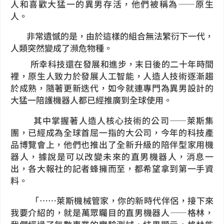
人和喜歡大猛一的異男存活，他們被稱為——原生
人。
非常遺憾的是，由於這樣的組合無法繁衍下一代，
人類突然變成了瀕危物種。
所幸科技還在發展和進步，末日後的二十年時間
裡，原生人致力於發展人工智能，人造人技術逐漸趨
於成熟，隨著更新迭代，如今就連專門為異男設計的
大猛一陪護機器人都已經推廣到全球使用。
其中掌握著人造人核心技術的公司——萊斯集
團，已經成為全球首屈一指的大公司，今年的科技產
品博覽會上，他們也推出了全新升級的陪伴型家用機
器人，據說是可以改變未來的直男機器人，消息一
出，各大報社的記者蜂擁而至，都希望拿到第一手資
料。
「⋯⋯萊斯機械管家，你的新時代伴侶，接下來
我要介紹的，就是萬眾矚目的直男機器人——格林，