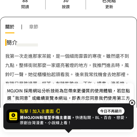
88
30
已完結
閱讀
按讚
更新
關於
|
章節
簡介
我第一次走進那家茶館，是一個細雨霏霏的寒夜。雖然還不到
九點，整條街就那麼一家還亮著燈的地方，我推門進去時，風
鈴叮一聲，她從櫃檯抬起頭看我。 後來我常找機會去她那裡。
有時只是路過買一杯茶，有時乾脆坐一下午，讀書、滑手機，
MOJOIN
採用網站分析技術為您帶來更優質的使用體驗，若您點
假裝自己沒事做。她總是會在我進門時對我點頭、微笑，然後
選 "我同意" 或繼續瀏覽本網站，即表示您同意我們使用第三方
再轉身忙她的事。 我不知道她喜不喜歡肌肉男。我只是想，如
Cookie，欲瞭解更多資訊請見
隱私權政策
。
果有一天她不小心多看我一眼，那我不能讓自己看起來像個沒
點擊
加入主畫面
今日不再顯示
將MOJOIN新增至手機主畫面，
快速點開，BL、
百合
、戀愛，
展開全部
自信的高中生。
我同意
開始閱讀
收藏
原創台灣漫畫、小說線上看！