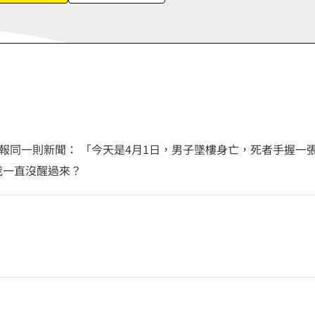
6
7
8
9
報同一則新聞： 「今天是4月1日，男子墜樓身亡，死者手握一
我一直沒醒過來？