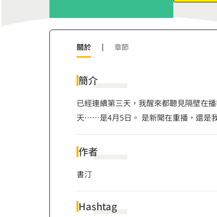
7
6
8
7
9
8
9
關於
|
章節
簡介
已經連續第三天，我醒來都聽見隔壁在播
天……是4月5日。 是新聞在重播，還是
作者
書汀
Hashtag