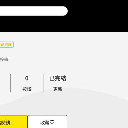
懸疑推理
投稿
0
已完結
1
按讚
更新
2
3
4
5
始閱讀
收藏