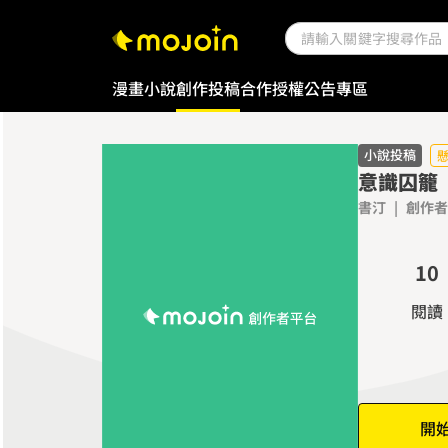
漫畫
小說
創作投稿
合作授權
公告專區
小說投稿
意識囚籠
書汀
|
創作者
0
1
0
2
1
閱讀
3
2
4
3
5
4
6
5
開