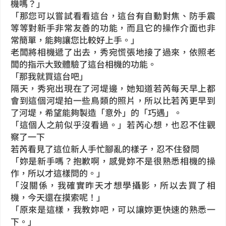
機嗎？」
「那您可以嘗試看看這台，這台有自動對焦、防手震
等等對新手非常友善的功能，而且它的操作介面也非
常簡單，能夠讓您比較好上手。」
老闆將相機遞了出去，秀宛慌張地接了過來，依照老
闆的指示大致體驗了這台相機的功能。
「那我就買這台吧」
隔天，秀宛出現在了河堤邊，她知道若芮每天早上都
會到這個河堤拍一些鳥類的照片，所以比若芮更早到
了河堤，希望能夠製造「意外」的「巧遇」。
「這個人之前似乎沒看過。」若芮心想，也忍不住觀
察了一下
若芮看見了這位新人手忙腳亂的樣子，忍不住發問
「妳是新手嗎？抱歉啊，感覺妳不是很熟悉相機的操
作，所以才這樣問的。」
「沒關係，我確實昨天才想學攝影，所以去買了相
機，今天還在摸索呢！」
「原來是這樣，我教妳吧，可以讓妳更快速的熟悉一
下。」