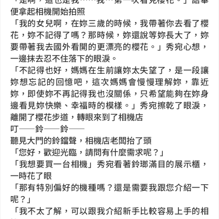
便拿起相機開始拍照
「我的女兒啊，在妳三歲的時候，我帶著你去看了櫻
花，妳不記得了嗎？那時候，妳還說等妳長大了，妳
要帶著我去國外看開的更漂亮的櫻花。」秀宛心想，
一邊抹去忍不住落下的眼淚。
「不記得也好，媽媽在生前讓妳太失望了，是一段讓
妳想忘記的回憶吧，這次媽媽會慢慢理解妳，靠近
妳，即使妳不再記得我也沒關係，只希望能夠在妳身
邊看見妳快樂、幸福時的模樣。」秀宛擦乾了眼淚，
離開了櫻花步道，轉眼來到了相機店
叮——鈴——鈴——
聽見大門的鈴鐺聲，相機店老闆抬了頭
「您好，歡迎光臨，請問有什麼需求呢？」
「我想要買一台相機」秀宛看著鈴瑯滿目的展示櫃，
一時花了眼
「那有特別偏好的機種嗎？還是需要我跟您介紹一下
呢？」
「我不太了解，可以跟我介紹新手比較容易上手的相