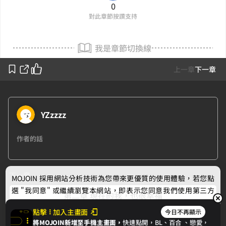
0
對此章節按讚支持
我是章節切換線
上一章
下一章
YZzzzz
作者的話
下一章
MOJOIN
採用網站分析技術為您帶來更優質的使用體驗，若您點
選 "我同意" 或繼續瀏覽本網站，即表示您同意我們使用第三方
第二章 現在的我，也很幸福
Cookie，欲瞭解更多資訊請見
隱私權政策
。
點擊
加入主畫面
今日不再顯示
將MOJOIN新增至手機主畫面，
快速點開，BL、
百合
、戀愛，