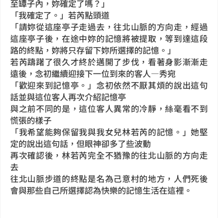
至罈子內，妳確定了嗎？」
「我確定了。」若芮點頭道
「請妳從這座亭子走過去，往北山脈的方向走，經過
這座亭子後，在途中妳的記憶將被提取，等到達這段
路的終點，妳將只存留下妳所選擇的記憶。」
若芮躊躇了很久才終於邁開了步伐，看著身影漸漸走
遠後，念初繼續迎接下一位到來的客人—秀宛
「歡迎來到記憶亭。」念初依然不厭其煩的說出這句
話並與這位客人再次介紹記憶亭
與之前不同的是，這位客人異常的冷靜，絲毫看不到
慌張的樣子
「我希望能夠保留我與我女兒林若芮的記憶。」她堅
定的說出這句話，但眼神卻多了些波動
再次確認後，林若芮完全不猶豫的往北山脈的方向走
去
往北山脈步道的終點是名為己意村的地方，人們死後
會與那些自己所選擇認為快樂的記憶生活在這裡。