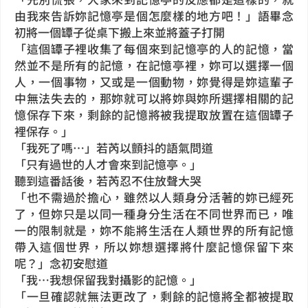
由我來告訴妳記憶亭是個怎麼樣的地方吧！」語畢念
初將一個罈子從桌下搬上來並將蓋子打開
「這個罈子裡收集了每個來到記憶亭的人的記憶，當
然並不是所有的記憶，在記憶亭裡，妳可以選擇一個
人，一個事物，又或是一個動物，妳覺得是妳這輩子
中無法失去的，那妳就可以將妳與妳所選擇相關的記
憶保存下來，剩餘的記憶將被我提取放置在這個罈子
裡保存。」
「我死了嗎…」若芮以顫抖的語氣問道
「只有過世的人才會來到記憶亭。」
聽到這番話後，若芮忍不住放聲大哭
「也不需過於擔心，雖然以人類身分活著的妳已經死
了，但妳只是以同一種身分生活在不同世界而已，唯
一的限制就是，妳不能將生活在人類世界的所有記憶
帶入這個世界，所以妳想選擇將什麼記憶保留下來
呢？」念初安慰道
「我…我想保留我對攝影的記憶。」
「一旦確認就無法更改了，剩餘的記憶將全都被提取