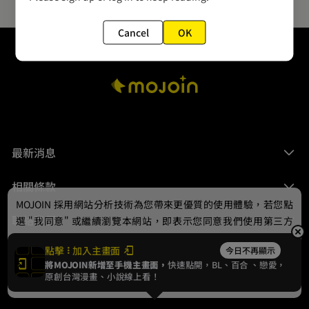
Cancel
OK
最新消息
相關條款
MOJOIN
採用網站分析技術為您帶來更優質的使用體驗，若您點
聯絡我們
選 "我同意" 或繼續瀏覽本網站，即表示您同意我們使用第三方
Cookie，欲瞭解更多資訊請見
隱私權政策
。
點擊
加入主畫面
今日不再顯示
將MOJOIN新增至手機主畫面，
快速點開，BL、
百合
、戀愛，
我同意
原創台灣漫畫、小說線上看！
© 2024 gamania Digital Entertainment Co., Ltd.