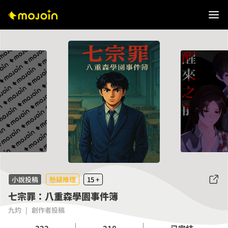
小說投稿
懸疑推理
15 +
七宗罪：八重森學園事件簿
九灼
|
創作者投稿