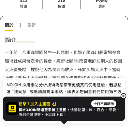
322
218
已完結
閱讀
按讚
更新
關於
|
章節
簡介
十年前，八重森學園發生一起悲劇，化學老師森川靜當場喪命
魔術社成果發表會的舞台，魔術社顧問-雨宮老師在期末的校園
大火後失蹤。據說他因為畏罪而放火，死於那場大火中。當時
社團成員七人各自噤聲，事件便在煙霧與謠言中被封鎖至今。
MOJOIN
採用網站分析技術為您帶來更優質的使用體驗，若您點
十年後，一封神秘邀請信將他們召回荒廢的舊校舍，參加一場
選 "我同意" 或繼續瀏覽本網站，即表示您同意我們使用第三方
名為「夜影老師的最後一堂課」的聚會。門窗上鎖，投影啟
Cookie，欲瞭解更多資訊請見
隱私權政策
。
動，往日記憶與未解之罪逐一浮現。當年的舞台道具重新現
點擊
加入主畫面
今日不再顯示
將MOJOIN新增至手機主畫面，
快速點開，BL、
百合
、戀愛，
展開全部
身，錄影檔、血跡與玫瑰花揭開層層謊言，每個人都可能是下
我同意
開始閱讀
收藏
原創台灣漫畫、小說線上看！
個受審者。 這不只是復仇劇，更是一場記憶的審判。 歡迎回到