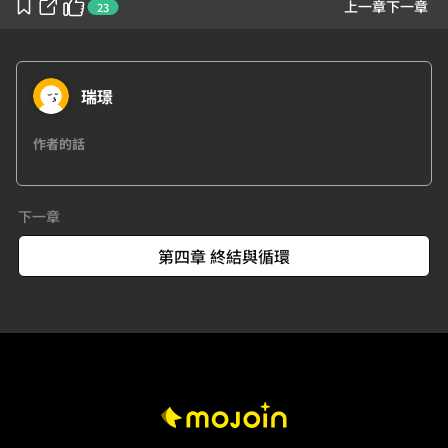
上一章
下一章
23
瑞璟
作者的話
下一章
第四章 終結與循環