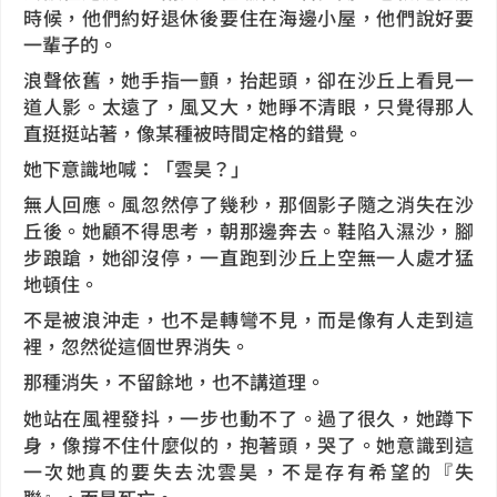
時候，他們約好退休後要住在海邊小屋，他們說好要
一輩子的。
浪聲依舊，她手指一顫，抬起頭，卻在沙丘上看見一
道人影。太遠了，風又大，她睜不清眼，只覺得那人
直挺挺站著，像某種被時間定格的錯覺。
她下意識地喊：「雲昊？」
無人回應。風忽然停了幾秒，那個影子隨之消失在沙
丘後。她顧不得思考，朝那邊奔去。鞋陷入濕沙，腳
步踉蹌，她卻沒停，一直跑到沙丘上空無一人處才猛
地頓住。
不是被浪沖走，也不是轉彎不見，而是像有人走到這
裡，忽然從這個世界消失。
那種消失，不留餘地，也不講道理。
她站在風裡發抖，一步也動不了。過了很久，她蹲下
身，像撐不住什麼似的，抱著頭，哭了。她意識到這
一次她真的要失去沈雲昊，不是存有希望的『失