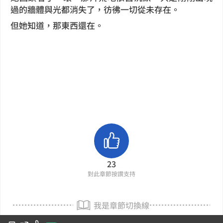
過的牆體與光都消失了，彷彿一切從未存在。
但她知道，那東西還在。
23
對此章節按讚支持
我是章節切換線