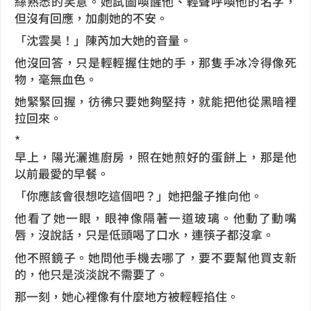
絲熟悉的笑意。她試圖喚醒他、輕聲呼喚他的名字，
但沒有回應，加劇她的不安。
「沈雲昊！」陳芮加大她的音量。
他沒回答，只是輕輕握住她的手，那隻手冰冷得像死
物，毫無血色。
她緊緊回握，彷彿只要她夠堅持，就能把他從黑暗裡
拉回來。
*
早上，陽光灑進廚房，照在她煎好的蛋餅上，那是他
以前最愛的早餐。
「你應該會很想吃這個吧？」她把盤子推向他。
他看了她一眼，眼神像隔著一道玻璃。他動了動嘴
唇，沒說話，只是低頭喝了口水，連筷子都沒拿。
他不照鏡子。她問他手機去哪了，要不要幫他買支新
的，他只是淡淡說不需要了。
那一刻，她心裡像有什麼地方被輕輕掐住。