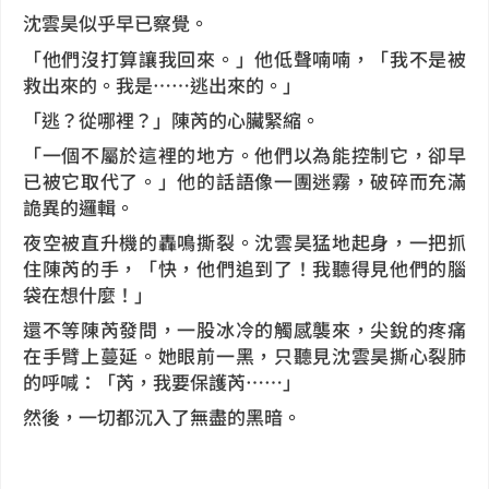
沈雲昊似乎早已察覺。
「他們沒打算讓我回來。」他低聲喃喃，「我不是被
救出來的。我是……逃出來的。」
「逃？從哪裡？」陳芮的心臟緊縮。
「一個不屬於這裡的地方。他們以為能控制它，卻早
已被它取代了。」他的話語像一團迷霧，破碎而充滿
詭異的邏輯。
夜空被直升機的轟鳴撕裂。沈雲昊猛地起身，一把抓
住陳芮的手，「快，他們追到了！我聽得見他們的腦
袋在想什麼！」
還不等陳芮發問，一股冰冷的觸感襲來，尖銳的疼痛
在手臂上蔓延。她眼前一黑，只聽見沈雲昊撕心裂肺
的呼喊：「芮，我要保護芮……」
然後，一切都沉入了無盡的黑暗。