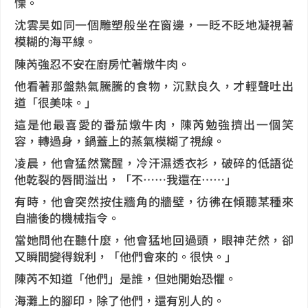
慄。
沈雲昊如同一個雕塑般坐在窗邊，一眨不眨地凝視著
模糊的海平線。
陳芮強忍不安在廚房忙著燉牛肉。
他看著那盤熱氣騰騰的食物，沉默良久，才輕聲吐出
道「很美味。」
這是他最喜愛的番茄燉牛肉，陳芮勉強擠出一個笑
容，轉過身，鍋蓋上的蒸氣模糊了視線。
凌晨，他會猛然驚醒，冷汗濕透衣衫，破碎的低語從
他乾裂的唇間溢出，「不……我還在……」
有時，他會突然按住牆角的牆壁，彷彿在傾聽某種來
自牆後的機械指令。
當她問他在聽什麼，他會猛地回過頭，眼神茫然，卻
又瞬間變得銳利，「他們會來的。很快。」
陳芮不知道「他們」是誰，但她開始恐懼。
海灘上的腳印，除了他們，還有別人的。