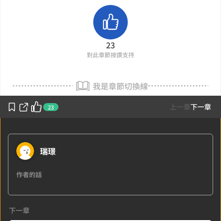
23
對此章節按讚支持
我是章節切換線
上一章
下一章
23
瑞璟
作者的話
下一章