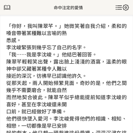
命中注定的愛情
「你好，我叫陳翠芊。」她微笑著自我介紹，柔和的
嗓音帶著某種難以言喻的熟
悉感。
李沈峻緊張到幾乎忘了自己的名字。
「我……我是李沈峻。」他結巴著回答。
陳翠芊輕輕笑出聲，露出臉上淺淺的酒窩，溫柔的眼
神中卻又藏著某種令人難以
接近的深沉，彷彿早已認識他許久。
從那天起，兩人開始頻繁見面。奇妙的是，他們之間
幾乎不需要磨合，就能自然
而然地契合彼此。陳翠芊似乎總能提前知道李沈峻的
喜好，甚至在李沈峻還未開
口前，就已經做好了準備。
他們很快墜入愛河。李沈峻覺得他們的相識、相知、
相戀，一切都像是早已安排
好的劇本，他只想一頭栽進這份愛裡，深深沉浸在這