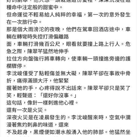
種命中注定般的甜蜜中。
但命運從不輕易給人純粹的幸福，第一次的意外發生
在一次旅行中。
那是個大雨滂沱的夜晚，他們在駕車回酒店途中，車
輛在轉彎時失控打滑偏離路
面，車輛打滑幾百公尺，眼看就要撞上路上行人。危
急之際，陳翠芊猛然地伸手
拉住方向盤強行將車轉向，使車輛一頭撞進旁邊的護
欄驟停。
李沈峻僅受了點輕傷並無大礙，陳翠芊卻在事故中骨
折，痛得滿頭大汗，他緊緊
握著她的手，心疼得說不出話來。陳翠芊卻只是笑了
笑，輕聲道：「還好你沒事。」
這句話，像針一樣刺進他心裡。
還有一次是火災。
深夜火災是在凌晨發生的。李沈峻醒來時，空氣中瀰
漫著焦灼刺鼻的味道，還來
不及起身，黑煙便如潮水般湧入他的肺部。他猛然坐