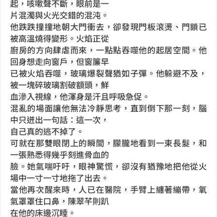
起，咳嗽聲不斷，眼前是一
片混濁與火光交錯的混沌。
他跌跌撞撞地朝大門衝去，卻發現門板滾燙、門鎖已
被高溫燒得變形。火焰正從
廚房的方向肆虐而來，一點點吞噬他的起居空間。他
回身想走向窗戶，但窗簾早
已被火焰吞噬，玻璃爆裂聲猶如子彈。他躲避不及，
被一塊碎玻璃割破額頭，鮮
血滲入視線，他渾身是汗且呼吸急促。
混亂的場面讓他無法冷靜思考，直到倒下那一刻，腦
中只迸出一句話：這一次，
自己真的逃不掉了。
可就在那雙眼閉上的瞬間，朦朧地看到一束長髮，和
一張熟悉得幾乎刻進骨血的
臉。她氣喘吁吁，眼神驚慌，卻沒有猶豫地把他從火
場中一寸一寸地拖了出去。
當他再次醒來時，人已在醫院，手臂上纏著繃帶，氧
氣罩罩住口鼻，陳翠芊則趴
在他的床邊沉睡。