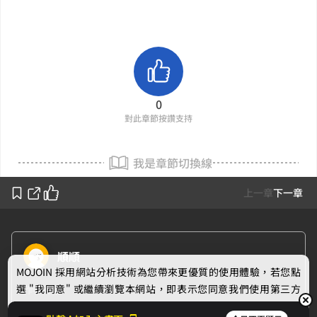
0
對此章節按讚支持
我是章節切換線
上一章
下一章
順順
MOJOIN
採用網站分析技術為您帶來更優質的使用體驗，若您點
選 "我同意" 或繼續瀏覽本網站，即表示您同意我們使用第三方
作者的話
Cookie，欲瞭解更多資訊請見
隱私權政策
。