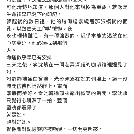
可他清楚地知道，那個人對他來說極為重要，就像是
生命裡早已刻下的印記。
夢醒後的數日裡，他的腦海總縈繞著那張模糊的面
孔，以致白天工作時恍惚，夜
晚也輾轉難眠。有一種強烈的、近乎本能的渴望在他
心底蔓延，他必須找到那個
人。
命運似乎早已有安排。
三天之後，李沈峻在一間巷弄深處的咖啡館裡遇見了
她。
她靜靜地坐在窗邊，光影灑落在她的側臉上，這一刻
時間彷彿都悄然靜止，畫面
寧靜而美好。當她轉過頭來露出微笑的瞬間，李沈峻
只覺得心跳漏了一拍，整個
靈魂都震懾了。
就是她。
絕對是她。
就像塵封記憶突然被喚醒，一切明亮起來。