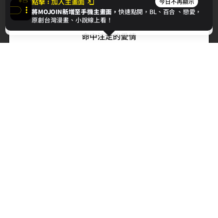
點擊
加入主畫面
今日不再顯示
將MOJOIN新增至手機主畫面，
快速點開，BL、
百合
、戀愛，
下一章
我同意
原創台灣漫畫、小說線上看！
命中注定的愛情
最新消息
相關條款
聯絡我們