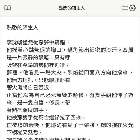
熟悉的陌生人
熟悉的陌生人
李沈峻猛然從惡夢中驚醒。
他摸著心跳急促的胸口，額角沁出細密的冷汗。四周
是一片寂靜的黑暗，只有呼
吸聲在空蕩的房間裡迴盪。
夢裡，他看見一場大火，烈焰從四面八方向他撲來。
他無力掙扎，只能眼睜睜看
著火海將自己吞沒。
正當他以為自己必死無疑的時候，有隻手朝他伸了過
來。是一隻白皙、修長，帶
著熟悉溫度的手。
他被那隻手從死亡邊緣拉了回來。
在夢境的最後，他隱約看到了一張臉，她的臉在火光
下模糊又熟悉。
她是誰？李沈峻怎麼樣都想不起來。