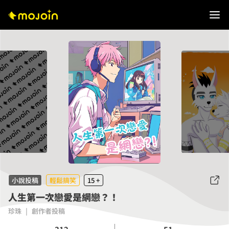
小說投稿
輕鬆搞笑
15 +
人生第一次戀愛是網戀？！
珍珠
|
創作者投稿