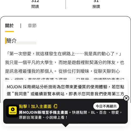
312
51
閱讀
按讚
關於
|
章節
簡介
「第一次戀愛，就這樣發生在網路上……我是真的動心了。」
我只是一個平凡的大學生， 而她是遊戲裡默契滿分的隊友，也
是訊息裡最懂我的那個人。 從排位打到曖昧，從聊天聊到心
動。 網戀，真的能成真嗎？還是……只是我一廂情願的青春幻
MOJOIN
採用網站分析技術為您帶來更優質的使用體驗，若您點
覺？ 這是一段始於虛擬、卻直擊現實心臟的戀愛故事。
選 "我同意" 或繼續瀏覽本網站，即表示您同意我們使用第三方
Cookie，欲瞭解更多資訊請見
隱私權政策
。
點擊
加入主畫面
今日不再顯示
將MOJOIN新增至手機主畫面，
快速點開，BL、
百合
、戀愛，
作者
我同意
開始閱讀
收藏
原創台灣漫畫、小說線上看！
珍珠