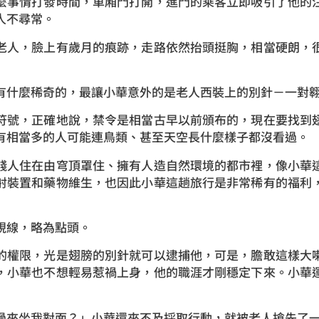
麼事情打發時間，車廂門打開，進門的乘客立即吸引了他的
人不尋常。
老人，臉上有歲月的痕跡，走路依然抬頭挺胸，相當硬朗，
有什麼稀奇的，最讓小華意外的是老人西裝上的別針－一對
符號，正確地說，禁令是相當古早以前頒布的，現在要找到
有相當多的人可能連鳥類、甚至天空長什麼樣子都沒看過。
錢人住在由穹頂罩住、擁有人造自然環境的都市裡，像小華
射裝置和藥物維生，也因此小華這趟旅行是非常稀有的福利
視線，略為點頭。
的權限，光是翅膀的別針就可以逮捕他，可是，膽敢這樣大
，小華也不想輕易惹禍上身，他的職涯才剛穩定下來。小華
過來坐我對面？」小華還來不及採取行動，就被老人搶先了