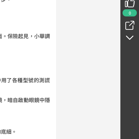
0
面。保險起見，小華調
中用了各種型號的測謊
鏡，暗自啟動眼鏡中隱
的底細。