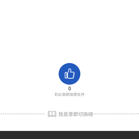
0
對此章節按讚支持
我是章節切換線