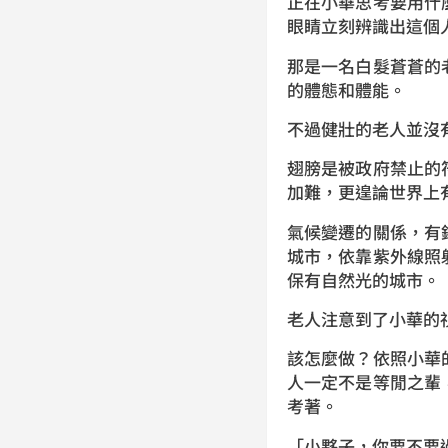
正在小華思考要用什
眼睛立刻辨識出這個
那是一名白髮蒼蒼的
的體態和體能。
不過健壯的老人並沒
翅膀是被政府禁止的
加難，更遑論世界上
氣候變遷的關係，有
城市，依靠紫外線照
保有自然光的城市。
老人注意到了小華的
該怎麼做？依照小華
人一定不是等閒之輩
考著。
「小夥子，你要不要