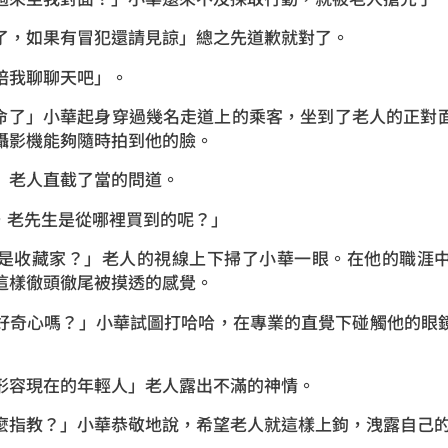
了，如果有冒犯還請見諒」總之先道歉就對了。
陪我聊聊天吧」。
如從命了」小華起身穿過幾名走道上的乘客，坐到了老人的正對
攝影機能夠隨時拍到他的臉。
」老人直截了當的問道。
奇，老先生是從哪裡買到的呢？」
是收藏家？」老人的視線上下掃了小華一眼。在他的職涯
這樣徹頭徹尾被摸透的感覺。
好奇心嗎？」小華試圖打哈哈，在專業的直覺下碰觸他的眼
形容現在的年輕人」老人露出不滿的神情。
麼指教？」小華恭敬地說，希望老人就這樣上鉤，洩露自己