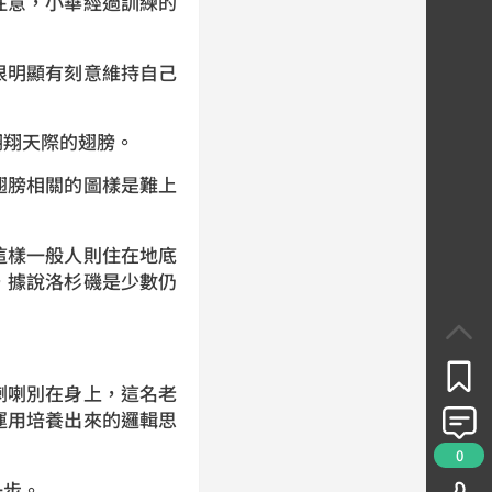
注意，小華經過訓練的
很明顯有刻意維持自己
翱翔天際的翅膀。
翅膀相關的圖樣是難上
這樣一般人則住在地底
，據說洛杉磯是少數仍
喇喇別在身上，
這名老
運用培養出來的邏輯思
0
一步。