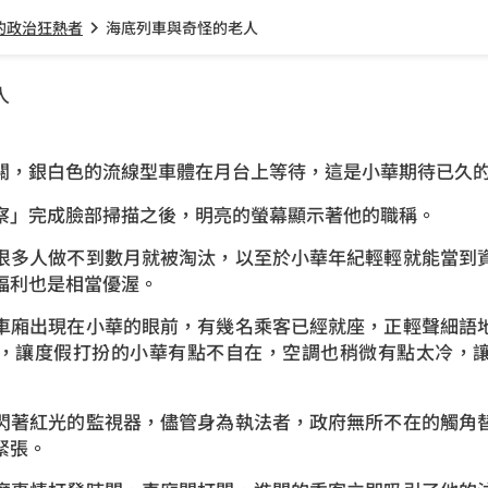
的政治狂熱者
海底列車與奇怪的老人
chevron_right
人
關，銀白色的流線型車體在月台上等待，這是小華期待已久
察」完成臉部掃描之後，明亮的螢幕顯示著他的職稱。
很多人做不到數月就被淘汰，以至於小華年紀輕輕就能當到
福利也是相當優渥。
車廂出現在小華的眼前，有幾名乘客已經就座，正輕聲細語
，讓度假打扮的小華有點不自在，空調也稍微有點太冷，
閃著紅光的監視器，儘管身為執法者，政府無所不在的觸角
緊張。