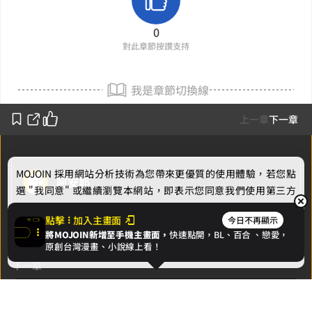
0
對此章節按讚支持
我是章節切換線
上一章
下一章
MOJOIN
採用網站分析技術為您帶來更優質的使用體驗，若您點
阿安耶
選 "我同意" 或繼續瀏覽本網站，即表示您同意我們使用第三方
Cookie，欲瞭解更多資訊請見
隱私權政策
。
作者的話
點擊
加入主畫面
今日不再顯示
將MOJOIN新增至手機主畫面，
快速點開，BL、
百合
、戀愛，
我同意
原創台灣漫畫、小說線上看！
下一章
第二章：長廊的秘密