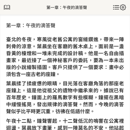
第一章：午夜的滴答聲
第一章：午夜的滴答聲
臺北的冬夜，寒風從老舊公寓的窗縫鑽進，帶來一陣
刺骨的涼意。葉晨坐在客廳的舊木桌上，面前是一盞
昏黃的檯燈和一堆未完成的設計稿。他是一名自由插
畫家，最近接了一個神秘客戶的委託，要為一本未出
版的小說繪製插圖。客戶只提供了一個要求：畫中必
須包含一座古老的座鐘。
葉晨揉了揉疲憊的眼睛，目光落在客廳角落的那座老
座鐘上。這是他從祖父的遺物中繼承來的，據說已有
百年歷史。鐘面上的羅馬數字有些模糊，鐘擺在黑暗
中緩慢搖晃，發出規律的滴答聲。然而，今晚的滴答
聲似乎比平時更沉重，彷彿在低語什麼。
午夜十二點，鐘聲響起，十二聲低沉的鳴響在公寓裡
迴盪。葉晨放下畫筆，感到一陣莫名的不安。他站起