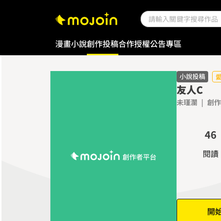
漫畫
小說
創作投稿
合作授權
公告專區
0
1
0
2
小說投稿
友人C
1
3
未瑾瀾
|
創作
2
4
3
5
4
6
5
7
閱讀
6
8
7
9
8
9
開