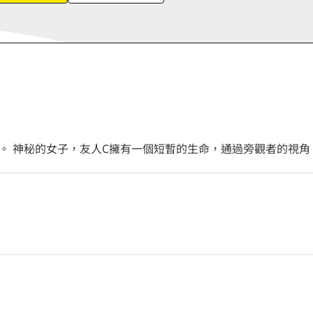
6
7
8
9
。 神秘的女子，友人C擁有一個短暫的生命，通過旁觀者的視