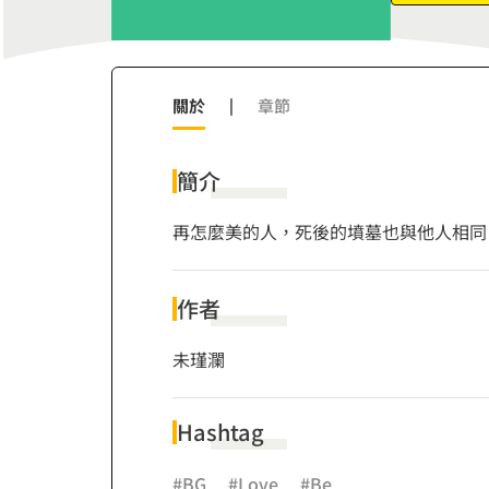
關於
|
章節
簡介
再怎麼美的人，死後的墳墓也與他人相同
作者
未瑾瀾
Hashtag
#BG
#Love
#Be