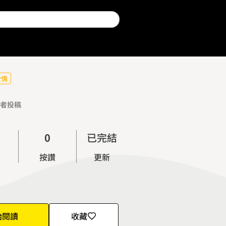
愛情
者投稿
0
已完結
1
按讚
更新
2
3
4
5
始閱讀
收藏