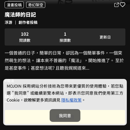
漫畫投稿
奇幻架空
魔法師的日記
0
浮游
創作者投稿
0
1
0
1
0
2
1
更新日
2
1
3
2
閱讀數
按讚數
3
2
4
3
一個普通的日子，簡單的日常，卻因為一個簡單事件，一個突
4
3
5
4
5
4
6
5
然萌生的想法。 讓本來不普遍的「魔法」，開始推進了。 至於
6
5
7
6
是甚麼事件；甚麼想法呢? 且聽我娓娓道來...
7
6
8
7
8
7
9
8
#魔法
9
8
9
MOJOIN
採用網站分析技術為您帶來更優質的使用體驗，若您點
9
選 "我同意" 或繼續瀏覽本網站，即表示您同意我們使用第三方
話次
留言
Cookie，欲瞭解更多資訊請見
隱私權政策
。
最新更新：
2025/05/20
我同意
開始閱讀
力量存在的意義