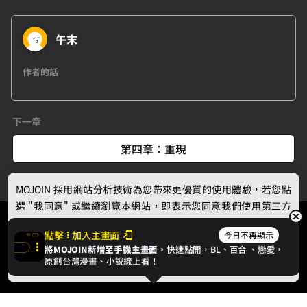
午末
作者的話
下一章
第四章：重現
MOJOIN
採用網站分析技術為您帶來更優質的使用體驗，若您點
選 "我同意" 或繼續瀏覽本網站，即表示您同意我們使用第三方
Cookie，欲瞭解更多資訊請見
隱私權政策
。
點擊
加入主畫面
今日不再顯示
將MOJOIN新增至手機主畫面，
快速點開，BL、
百合
、戀愛，
我同意
原創台灣漫畫、小說線上看！