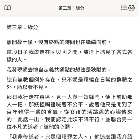
第三章：緣分
第三章：緣分
離開故土後，沒有終點的時間也在繼續向前。
這段日子我遊走在國與國之間，旅途上遇見了各式各
樣的人。
我發現過去擅自定義共通點的想法是狹隘的。
總有無數個例外存在，只不過是環繞在日常的群體之
外，所以看不見。
那日我行走在東區，見一人與一妖纏鬥，便上前助那
人一把，那妖怪嘴裡喊著不公平，說著他只是聞到了
百年難得一遇的香氣，從女孩的活跳跳的心臟傳來
的，此話一出，我便認定此妖不降不行，並聯合另一
位不凡的道者了結他的心願。
「我非修道者，只是個贖罪之人。」他這麼跟我介紹