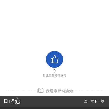
0
對此章節按讚支持
我是章節切換線
上一章
下一章