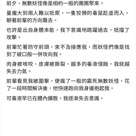
前夕，無數妖怪像是相約一般的團團聚來。
量龐大到兩人難以抵禦，一隻狡猾的毒鼠趁虛而入，
朝著前輩的方向襲去。
也許是出自身體本能，我下意識地跳躍過去，抵擋了
攻擊。
前輩忙著防守前頭，來不及接應我，而妖怪們像是找
到了破口般一併攻向我。
肉身被啃咬、皮膚被撕裂、越多的毒液侵蝕，我就越
失去力氣。
前輩看見我被圍擊，便瘋了一般的震死無數妖怪，花
了一段時間解決後，他快速跑向我身邊抱起我。
可毒液早已在體內擴散，我逐漸失去意識。