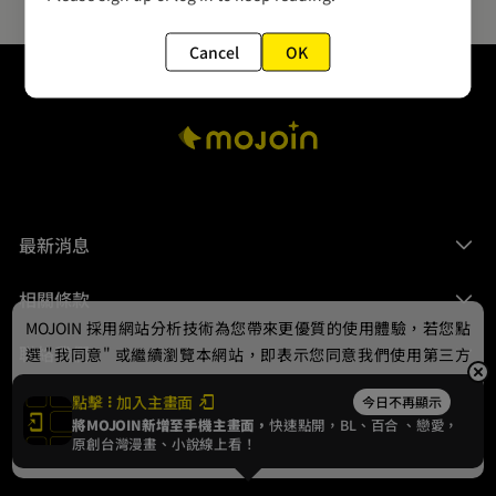
Cancel
OK
最新消息
相關條款
MOJOIN
採用網站分析技術為您帶來更優質的使用體驗，若您點
聯絡我們
選 "我同意" 或繼續瀏覽本網站，即表示您同意我們使用第三方
Cookie，欲瞭解更多資訊請見
隱私權政策
。
點擊
加入主畫面
今日不再顯示
將MOJOIN新增至手機主畫面，
快速點開，BL、
百合
、戀愛，
我同意
原創台灣漫畫、小說線上看！
© 2024 gamania Digital Entertainment Co., Ltd.