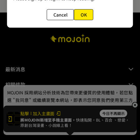
Cancel
OK
最新消息
相關條款
MOJOIN
採用網站分析技術為您帶來更優質的使用體驗，若您點
聯絡我們
選 "我同意" 或繼續瀏覽本網站，即表示您同意我們使用第三方
Cookie，欲瞭解更多資訊請見
隱私權政策
。
點擊
加入主畫面
今日不再顯示
將MOJOIN新增至手機主畫面，
快速點開，BL、
百合
、戀愛，
我同意
原創台灣漫畫、小說線上看！
© 2024 gamania Digital Entertainment Co., Ltd.