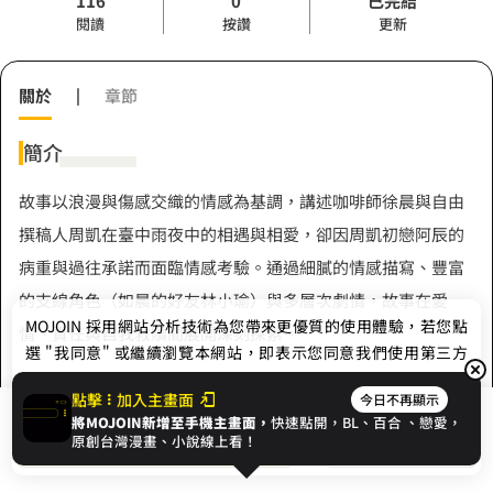
116
0
已完結
閱讀
按讚
更新
關於
|
章節
簡介
故事以浪漫與傷感交織的情感為基調，講述咖啡師徐晨與自由
撰稿人周凱在臺中雨夜中的相遇與相愛，卻因周凱初戀阿辰的
病重與過往承諾而面臨情感考驗。通過細膩的情感描寫、豐富
的支線角色（如晨的好友林小瑜）與多層次劇情，故事在愛
MOJOIN
採用網站分析技術為您帶來更優質的使用體驗，若您點
情、責任與自我救贖間展開深刻探索。
選 "我同意" 或繼續瀏覽本網站，即表示您同意我們使用第三方
Cookie，欲瞭解更多資訊請見
隱私權政策
。
點擊
加入主畫面
今日不再顯示
將MOJOIN新增至手機主畫面，
快速點開，BL、
百合
、戀愛，
作者
我同意
開始閱讀
收藏
原創台灣漫畫、小說線上看！
阿安耶