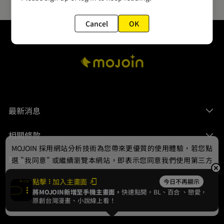
Cancel
OK
最新消息
相關條款
MOJOIN
採用網站分析技術為您帶來更優質的使用體驗，若您點
聯絡我們
選 "我同意" 或繼續瀏覽本網站，即表示您同意我們使用第三方
Cookie，欲瞭解更多資訊請見
隱私權政策
。
點擊
加入主畫面
今日不再顯示
將MOJOIN新增至手機主畫面，
快速點開，BL、
百合
、戀愛，
我同意
原創台灣漫畫、小說線上看！
© 2024 gamania Digital Entertainment Co., Ltd.