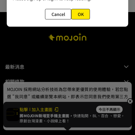
Cancel
OK
最新消息
相關條款
MOJOIN
採用網站分析技術為您帶來更優質的使用體驗，若您點
聯絡我們
選 "我同意" 或繼續瀏覽本網站，即表示您同意我們使用第三方
Cookie，欲瞭解更多資訊請見
隱私權政策
。
點擊
加入主畫面
今日不再顯示
將MOJOIN新增至手機主畫面，
快速點開，BL、
百合
、戀愛，
我同意
原創台灣漫畫、小說線上看！
© 2024 gamania Digital Entertainment Co., Ltd.