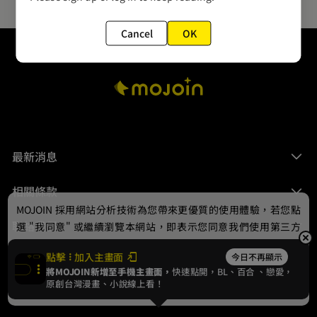
Cancel
OK
最新消息
相關條款
MOJOIN
採用網站分析技術為您帶來更優質的使用體驗，若您點
聯絡我們
選 "我同意" 或繼續瀏覽本網站，即表示您同意我們使用第三方
Cookie，欲瞭解更多資訊請見
隱私權政策
。
點擊
加入主畫面
今日不再顯示
將MOJOIN新增至手機主畫面，
快速點開，BL、
百合
、戀愛，
我同意
原創台灣漫畫、小說線上看！
© 2024 gamania Digital Entertainment Co., Ltd.