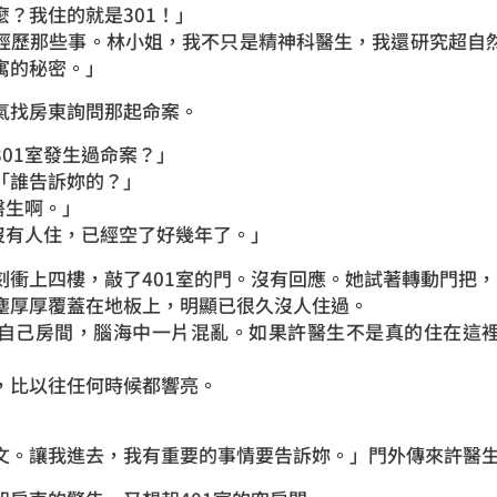
？我住的就是301！」
經歷那些事。林小姐，我不只是精神科醫生，我還研究超自
寓的秘密。」
氣找房東詢問那起命案。
01室發生過命案？」
「誰告訴妳的？」
醫生啊。」
室沒有人住，已經空了好幾年了。」
刻衝上四樓，敲了401室的門。沒有回應。她試著轉動門把
塵厚厚覆蓋在地板上，明顯已很久沒人住過。
自己房間，腦海中一片混亂。如果許醫生不是真的住在這
，比以往任何時候都響亮。
文。讓我進去，我有重要的事情要告訴妳。」門外傳來許醫