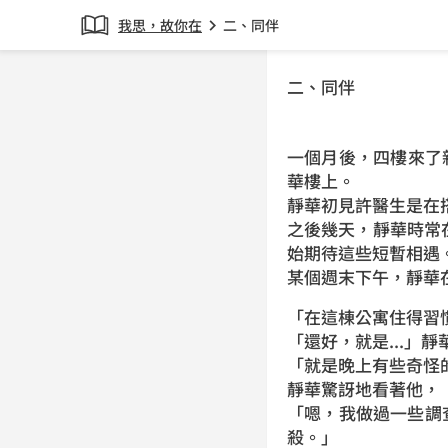
我思，故你在
二、同伴
chevron_right
二、同伴
一個月後，四樓來了
華樓上。
靜華初見許醫生是在
之後幾天，靜華時常
始期待這些短暫相遇
某個週末下午，靜華
「在這棟公寓住得習
「還好，就是...」
「就是晚上有些奇怪
靜華驚訝地看著他，
「嗯，我做過一些調
殺。」