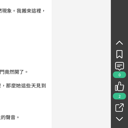
然現象。我搬來這裡，
，門竟然開了。
0
裡，那麼她這些天見到
2
生的聲音。