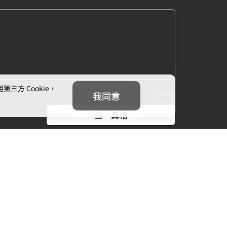
方 Cookie，
我同意
下一章
三、真相
我們
追蹤我們
信箱：
cs@mojoin.com
者平台客服信箱：
creator_cs@mojoin.com