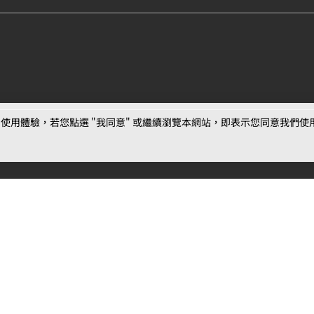
用體驗，若您點選 "我同意" 或繼續瀏覽本網站，即表示您同意我們使用第三
最新消息
相關條款
聯絡
公告
MOJOIN
使用服務條款
客服
活動
創作