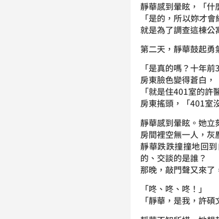
靜華感到暈眩，「什麼
「是的，所以妳才會
就是為了調查這棟公
第二天，靜華鼓起勇
「是真的嗎？十年前3
房東臉色變得蒼白，
「就是住401室的許
房東搖頭，「401
靜華感到暈眩。她立
房間裡空無一人，灰
靜華跌跌撞撞地回到
的、交談的是誰？
那晚，敲門聲又來了
「咚、咚、咚！」
「靜華，是我，許碩