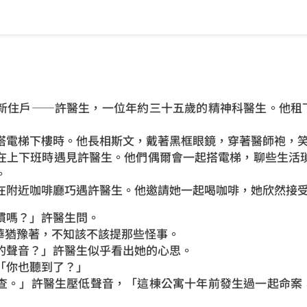
新住戶——許醫生，一位年約三十五歲的精神科醫生。他租下
搭電梯下樓時。他長相斯文，戴著黑框眼鏡，穿著醫師袍，
在上下班時遇見許醫生。他們偶爾會一起搭電梯，聊些生活
。
在附近咖啡廳巧遇許醫生。他邀請她一起喝咖啡，她欣然接
慣嗎？」許醫生問。
靜華猶豫著，不知該不該提那些怪事。
的聲音？」許醫生似乎看出她的心思。
「你也聽到了？」
查。」許醫生壓低聲音，「這棟公寓十年前發生過一起命案，