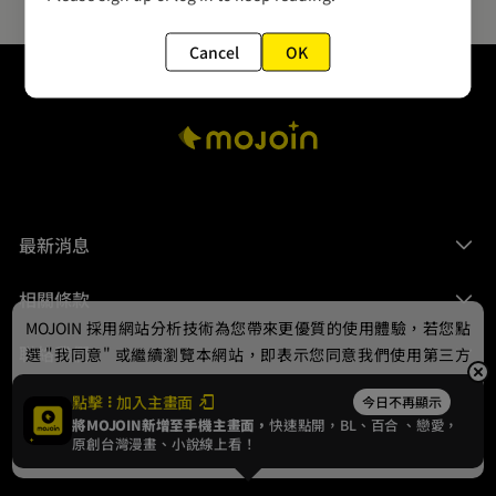
Cancel
OK
最新消息
相關條款
MOJOIN
採用網站分析技術為您帶來更優質的使用體驗，若您點
聯絡我們
選 "我同意" 或繼續瀏覽本網站，即表示您同意我們使用第三方
Cookie，欲瞭解更多資訊請見
隱私權政策
。
點擊
加入主畫面
今日不再顯示
將MOJOIN新增至手機主畫面，
快速點開，BL、
百合
、戀愛，
我同意
原創台灣漫畫、小說線上看！
© 2024 gamania Digital Entertainment Co., Ltd.