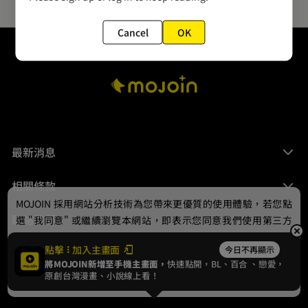
Cancel
OK
最新消息
相關條款
MOJOIN
採用網站分析技術為您帶來更優質的使用體驗，若您點
聯絡我們
選 "我同意" 或繼續瀏覽本網站，即表示您同意我們使用第三方
Cookie，欲瞭解更多資訊請見
隱私權政策
。
點擊
加入主畫面
今日不再顯示
將MOJOIN新增至手機主畫面，
快速點開，BL、
百合
、戀愛，
我同意
原創台灣漫畫、小說線上看！
© 2024 gamania Digital Entertainment Co., Ltd.