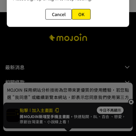
Cancel
OK
最新消息
相關條款
MOJOIN
採用網站分析技術為您帶來更優質的使用體驗，若您點
聯絡我們
選 "我同意" 或繼續瀏覽本網站，即表示您同意我們使用第三方
Cookie，欲瞭解更多資訊請見
隱私權政策
。
點擊
加入主畫面
今日不再顯示
將MOJOIN新增至手機主畫面，
快速點開，BL、
百合
、戀愛，
我同意
原創台灣漫畫、小說線上看！
© 2024 gamania Digital Entertainment Co., Ltd.