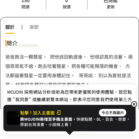
150
0
已完結
閱讀
按讚
更新
關於
|
章節
簡介
爸爸救活一顆慧星， 把他送回軌道後， 他很認真的活著。 兩
個哥哥氣不過，跑去唸著彗星。 把各種可能殞落的機會、 方
法都逼著彗星一定要用身體記住。 哥哥說： 別以為愛就是活
著， 給我把各種可以愛的可能都吃進去！
MOJOIN
採用網站分析技術為您帶來更優質的使用體驗，若您點
選 "我同意" 或繼續瀏覽本網站，即表示您同意我們使用第三方
Cookie，欲瞭解更多資訊請見
隱私權政策
。
作者
點擊
加入主畫面
今日不再顯示
將MOJOIN新增至手機主畫面，
快速點開，BL、
百合
、戀愛，
我同意
開始閱讀
收藏
原創台灣漫畫、小說線上看！
張藏澈