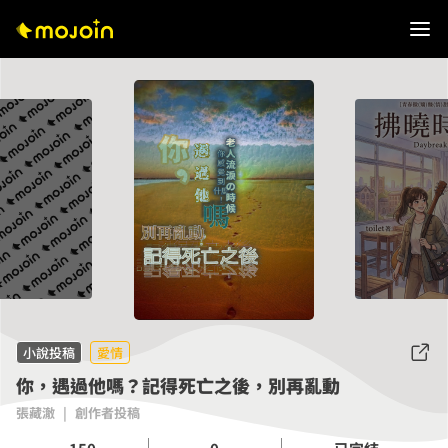
小說投稿
愛情
你，遇過他嗎？記得死亡之後，別再亂動
張藏澈
|
創作者投稿